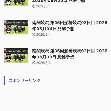
2026年08月05日 見解予想
2026/8/5
南関競馬 第05回船橋競馬03日目 2026
年08月04日 見解予想
2026/8/4
南関競馬 第05回船橋競馬02日目 2026
年08月03日 見解予想
2026/8/3
スポンサーリンク