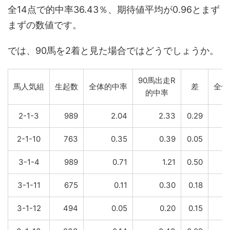
全14点で的中率36.43％、期待値平均が0.96とまず
まずの数値です。
では、90馬を2着と見た場合ではどうでしょうか。
90馬出走R
馬人気組
生起数
全体的中率
差
全体
的中率
2-1-3
989
2.04
2.33
0.29
2-1-10
763
0.35
0.39
0.05
3-1-4
989
0.71
1.21
0.50
3-1-11
675
0.11
0.30
0.18
3-1-12
494
0.05
0.20
0.15