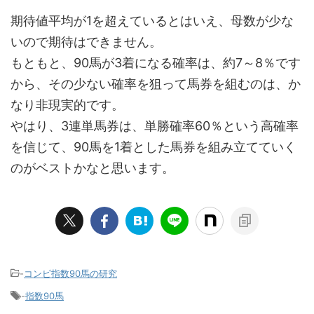
期待値平均が1を超えているとはいえ、母数が少な
いので期待はできません。
もともと、90馬が3着になる確率は、約7～8％です
から、その少ない確率を狙って馬券を組むのは、か
なり非現実的です。
やはり、3連単馬券は、単勝確率60％という高確率
を信じて、90馬を1着とした馬券を組み立てていく
のがベストかなと思います。
-
コンピ指数90馬の研究
-
指数90馬