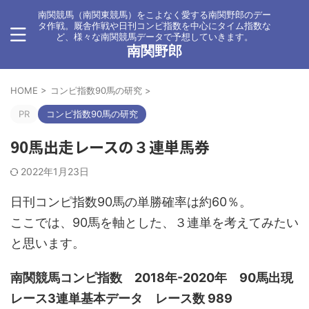
南関競馬（南関東競馬）をこよなく愛する南関野郎のデー
タ作戦。厩舎作戦や日刊コンピ指数を中心にタイム指数な
ど、様々な南関競馬データで予想していきます。
南関野郎
HOME
>
コンピ指数90馬の研究
>
PR
コンピ指数90馬の研究
90馬出走レースの３連単馬券
2022年1月23日
日刊コンピ指数90馬の単勝確率は約60％。
ここでは、90馬を軸とした、３連単を考えてみたい
と思います。
南関競馬コンピ指数 2018年-2020年 90馬出現
レース3連単基本データ レース数 989