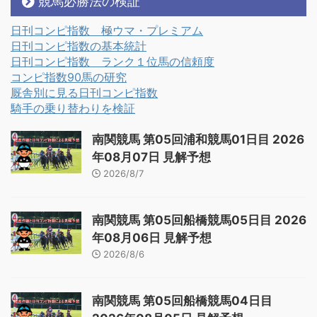
競馬必勝法の検証
日刊コンピ指数 極ウマ・プレミアム
日刊コンピ指数の基本統計
日刊コンピ指数 ランク１位馬の信頼度
コンピ指数90馬の研究
厩舎別に見る日刊コンピ指数
騎手の乗り替わりを検証
南関競馬 第05回浦和競馬01日目 2026
年08月07日 見解予想
2026/8/7
南関競馬 第05回船橋競馬05日目 2026
年08月06日 見解予想
2026/8/6
南関競馬 第05回船橋競馬04日目