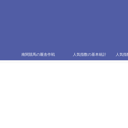
南関競馬の厩舎作戦
人気指数の基本統計
人気指