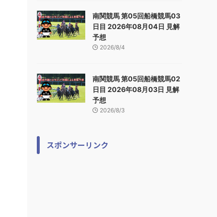
南関競馬 第05回船橋競馬03
日目 2026年08月04日 見解
予想
2026/8/4
南関競馬 第05回船橋競馬02
日目 2026年08月03日 見解
予想
2026/8/3
スポンサーリンク