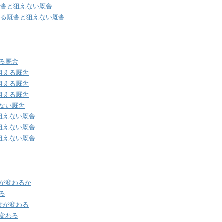
厩舎と狙えない厩舎
える厩舎と狙えない厩舎
る厩舎
狙える厩舎
狙える厩舎
狙える厩舎
ない厩舎
狙えない厩舎
狙えない厩舎
狙えない厩舎
が変わるか
る
度が変わる
変わる