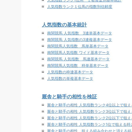
人気指数ランク1位馬 １着賞金別基本統計
人気指数ランク１位馬の指数別信頼度
人気指数の基本統計
南関競馬 人気指数 3連単基本データ
南関競馬 人気指数の3連複基本データ
南関競馬人気指数 馬単基本データ
南関競馬人気指数 ワイド基本データ
南関競馬 人気指数 馬連基本データ
南関競馬人気指数 枠単基本データ
人気指数の枠連基本データ
人気指数の単複基本データ
厩舎と騎手の相性を検証
厩舎と騎手の相性 人気指数ランク4位以上で狙
厩舎と騎手の相性 人気指数ランク3位以下で狙
厩舎と騎手の相性 人気指数ランク2位以下で狙
厩舎と騎手の相性 人気指数ランク1位で狙える時
厩舎と騎手の相性 狙える組み合わせと消える組