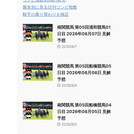
厩舎別に見る日刊コンピ指数
騎手の乗り替わりを検証
南関競馬 第05回浦和競馬01
日目 2026年08月07日 見解
予想
2026/8/7
南関競馬 第05回船橋競馬05
日目 2026年08月06日 見解
予想
2026/8/6
南関競馬 第05回船橋競馬04
日目 2026年08月05日 見解
予想
2026/8/5