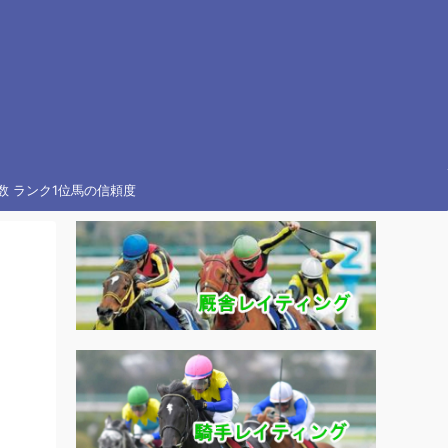
数 ランク1位馬の信頼度