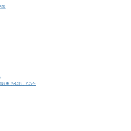
結果
る
関競馬で検証してみた