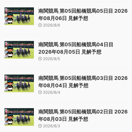
南関競馬 第05回船橋競馬05日目 2026
年08月06日 見解予想
2026/8/6
南関競馬 第05回船橋競馬04日目
2026年08月05日 見解予想
2026/8/5
南関競馬 第05回船橋競馬03日目 2026
年08月04日 見解予想
2026/8/4
南関競馬 第05回船橋競馬02日目 2026
年08月03日 見解予想
2026/8/3