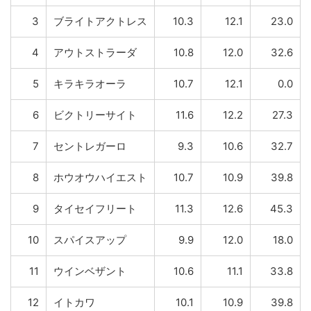
3
ブライトアクトレス
10.3
12.1
23.0
4
アウトストラーダ
10.8
12.0
32.6
5
キラキラオーラ
10.7
12.1
0.0
6
ビクトリーサイト
11.6
12.2
27.3
7
セントレガーロ
9.3
10.6
32.7
8
ホウオウハイエスト
10.7
10.9
39.8
9
タイセイフリート
11.3
12.6
45.3
10
スパイスアップ
9.9
12.0
18.0
11
ウインベザント
10.6
11.1
33.8
12
イトカワ
10.1
10.9
39.8