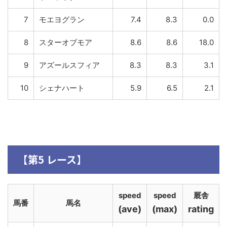
7
モエヨグラン
7.4
8.3
0.0
8
スターオブモア
8.6
8.6
18.0
9
アズールスフィア
8.3
8.3
3.1
10
シェナハート
5.9
6.5
2.1
【第5 レース】
speed
speed
厩舎
馬番
馬名
(ave)
(max)
rating