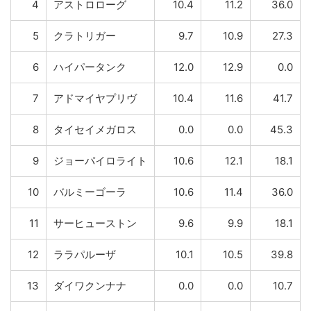
4
アストロローグ
10.4
11.2
36.0
5
クラトリガー
9.7
10.9
27.3
6
ハイパータンク
12.0
12.9
0.0
7
アドマイヤプリヴ
10.4
11.6
41.7
8
タイセイメガロス
0.0
0.0
45.3
9
ジョーパイロライト
10.6
12.1
18.1
10
バルミーゴーラ
10.6
11.4
36.0
11
サーヒューストン
9.6
9.9
18.1
12
ララパルーザ
10.1
10.5
39.8
13
ダイワクンナナ
0.0
0.0
10.7