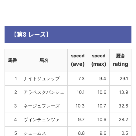
【第8 レース】
speed
speed
厩舎
馬番
馬名
(ave)
(max)
rating
1
ナイトジュレップ
7.3
9.4
29.1
2
アラベスクパンシェ
10.1
10.6
13.9
3
ネージュフレーズ
10.3
10.7
32.6
4
ヴィンチェンツァ
9.7
10.6
28.2
5
ジェームス
8.8
9.6
0.5