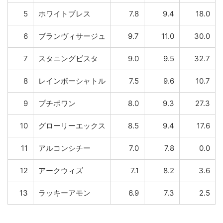
5
ホワイトブレス
7.8
9.4
18.0
6
ブランヴィサージュ
9.7
11.0
30.0
7
スタニングビスタ
9.0
9.5
32.7
8
レインボーシャトル
7.5
9.6
10.7
9
プチポワン
8.0
9.3
27.3
10
グローリーエックス
8.5
9.4
17.6
11
アルコンシチー
7.0
7.8
0.0
12
アークウィズ
7.1
8.2
3.6
13
ラッキーアモン
6.9
7.3
2.5