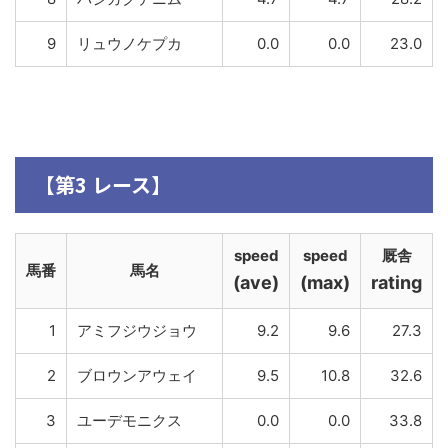
9
リュウノケプカ
0.0
0.0
23.0
【第3 レース】
speed
speed
厩舎
馬番
馬名
(ave)
(max)
rating
1
アミフジウジョウ
9.2
9.6
27.3
2
ブロウンアウェイ
9.5
10.8
32.6
3
ユーデモニクス
0.0
0.0
33.8