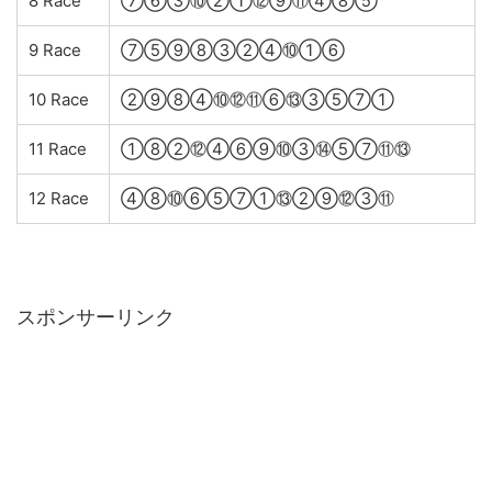
8 Race
⑦⑥③⑩②①⑫⑨⑪④⑧⑤
9 Race
⑦⑤⑨⑧③②④⑩①⑥
10 Race
②⑨⑧④⑩⑫⑪⑥⑬③⑤⑦①
11 Race
①⑧②⑫④⑥⑨⑩③⑭⑤⑦⑪⑬
12 Race
④⑧⑩⑥⑤⑦①⑬②⑨⑫③⑪
スポンサーリンク