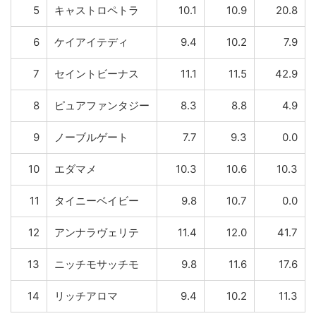
5
キャストロペトラ
10.1
10.9
20.8
6
ケイアイテディ
9.4
10.2
7.9
7
セイントビーナス
11.1
11.5
42.9
8
ピュアファンタジー
8.3
8.8
4.9
9
ノーブルゲート
7.7
9.3
0.0
10
エダマメ
10.3
10.6
10.3
11
タイニーベイビー
9.8
10.7
0.0
12
アンナラヴェリテ
11.4
12.0
41.7
13
ニッチモサッチモ
9.8
11.6
17.6
14
リッチアロマ
9.4
10.2
11.3