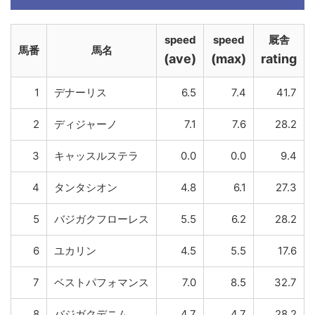
speed
speed
厩舎
馬番
馬名
(ave)
(max)
rating
1
デナーリス
6.5
7.4
41.7
2
ディジャーノ
7.1
7.6
28.2
3
キャッスルステラ
0.0
0.0
9.4
4
タンタシオン
4.8
6.1
27.3
5
バジガクフローレス
5.5
6.2
28.2
6
ユカリン
4.5
5.5
17.6
7
ベストパフォマンス
7.0
8.5
32.7
8
バジガクデニム
4.7
4.7
28.2