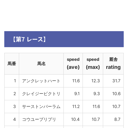
【第7 レース】
speed
speed
厩舎
馬番
馬名
(ave)
(max)
rating
1
アンクレットハート
11.6
12.3
31.7
2
クレイジービクトリ
9.1
9.3
10.6
3
サーストンバーラム
11.2
11.6
10.7
4
コウユープリプリ
10.4
10.7
8.7