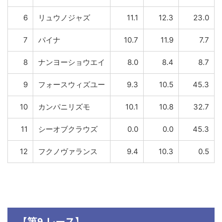
6
リュウノジャズ
11.1
12.3
23.0
7
パイナ
10.7
11.9
7.7
8
ナンヨーショウエイ
8.0
8.4
8.7
9
フォースウィズユー
9.3
10.5
45.3
10
カンパニリズモ
10.1
10.8
32.7
11
シーオブクラウズ
0.0
0.0
45.3
12
フクノヴァランス
9.4
10.3
0.5
【第9 レース】