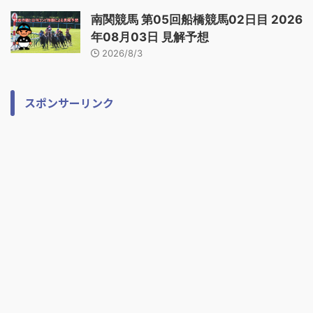
南関競馬 第05回船橋競馬02日目 2026
年08月03日 見解予想
2026/8/3
スポンサーリンク