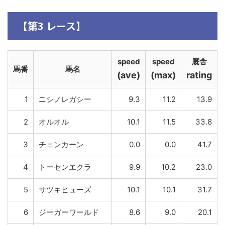
【第3 レース】
speed
speed
厩舎
馬番
馬名
(ave)
(max)
rating
1
ニシノレガシー
9.3
11.2
13.9
2
オルオル
10.1
11.5
33.8
3
チェンカーン
0.0
0.0
41.7
4
トーセンエクラ
9.9
10.2
23.0
5
サツキヒューズ
10.1
10.1
31.7
6
ジーガーワールド
8.6
9.0
20.1