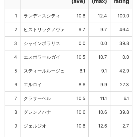
(ave)
(max)
rating
1
ランディスシティ
10.8
12.4
100.0
2
ヒストリックノヴァ
9.7
9.7
46.4
3
シャインポラリス
0.0
0.0
39.8
4
エスポワールガイ
10.5
10.7
0.0
5
スティールルージュ
8.1
9.1
42.9
6
エルロイ
8.6
9.9
27.3
7
クラサーベル
10.5
11.1
6.1
8
グレンノハナ
10.6
10.6
39.8
9
ジェルジオ
10.8
12.6
2.7