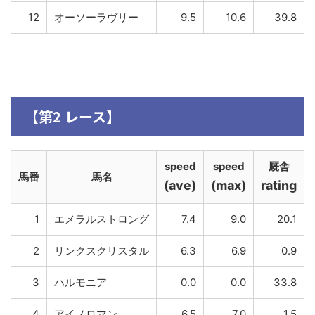
12
オーソーラヴリー
9.5
10.6
39.8
【第2 レース】
speed
speed
厩舎
馬番
馬名
(ave)
(max)
rating
1
エメラルストロング
7.4
9.0
20.1
2
リンクスクリスタル
6.3
6.9
0.9
3
ハルモニア
0.0
0.0
33.8
4
アイノロマン
6.5
7.0
1.5