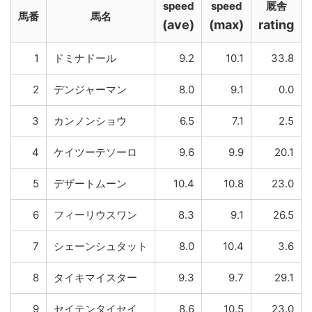
speed
speed
厩舎
馬番
馬名
(ave)
(max)
rating
1
ドミナドール
9.2
10.1
33.8
2
デンジャーマン
8.0
9.1
0.0
3
カンノンショウ
6.5
7.1
2.5
4
ケイツーテソーロ
9.6
9.9
20.1
5
デザートムーン
10.4
10.8
23.0
6
フィーリウスワン
8.3
9.1
26.5
7
シェーンシュタット
8.0
10.4
3.6
8
タイキマイスター
9.3
9.7
29.1
9
セイテンタイセイ
8.6
10.5
23.0