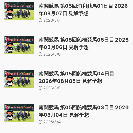
南関競馬 第05回浦和競馬01日目 2026
年08月07日 見解予想
2026/8/7
南関競馬 第05回船橋競馬05日目 2026
年08月06日 見解予想
2026/8/6
南関競馬 第05回船橋競馬04日目
2026年08月05日 見解予想
2026/8/5
南関競馬 第05回船橋競馬03日目 2026
年08月04日 見解予想
2026/8/4