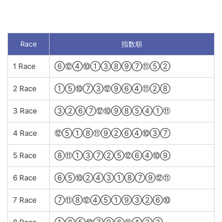
Race
指数順
1 Race
⑥⑫④⑩①③⑧⑨⑦⑪⑤②
2 Race
①⑤⑩⑦③⑫⑨⑥④⑪②⑧
3 Race
③②⑥⑦⑫⑩⑨⑧⑤④①⑪
4 Race
⑫⑤①⑧⑪⑨②⑥④⑩③⑦
5 Race
⑧⑪①③⑦②⑤⑫⑥④⑩⑨
6 Race
⑥⑤⑩②④③①⑧⑦⑨⑫⑪
7 Race
⑦⑪⑧⑫④⑤①⑨③②⑥⑩