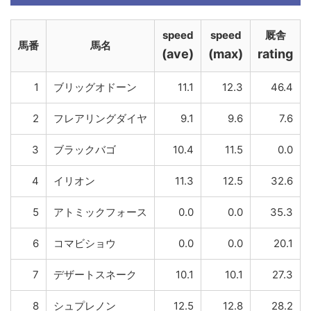
speed
speed
厩舎
馬番
馬名
(ave)
(max)
rating
1
ブリッグオドーン
11.1
12.3
46.4
2
フレアリングダイヤ
9.1
9.6
7.6
3
ブラックバゴ
10.4
11.5
0.0
4
イリオン
11.3
12.5
32.6
5
アトミックフォース
0.0
0.0
35.3
6
コマビショウ
0.0
0.0
20.1
7
デザートスネーク
10.1
10.1
27.3
8
シュプレノン
12.5
12.8
28.2