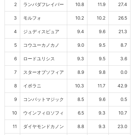
2
ランバダフレイバー
10.8
11.9
27.4
3
モルフォ
10.2
10.2
26.5
4
ジュディスピュア
9.4
9.6
21.3
5
コウユーカノカノ
9.0
9.5
8.7
6
ロードユリシス
9.3
9.5
3.6
7
スターオブソフィア
8.9
9.8
0.0
8
イポラニ
10.3
11.7
42.9
9
コンバットマジック
8.5
9.6
0.5
10
ウインフィロソフィ
6.5
9.3
10.7
11
ダイヤモンドカノン
8.8
9.3
23.0