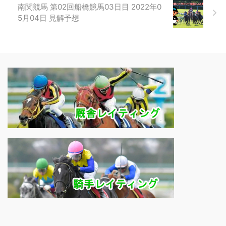
南関競馬 第02回船橋競馬03日目 2022年0
5月04日 見解予想