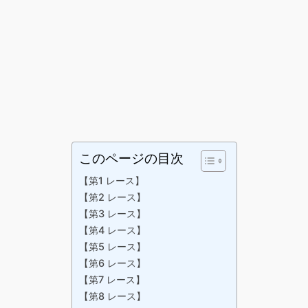
このページの目次
【第1 レース】
【第2 レース】
【第3 レース】
【第4 レース】
【第5 レース】
【第6 レース】
【第7 レース】
【第8 レース】