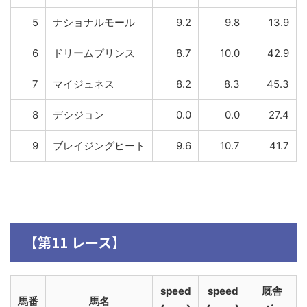
5
ナショナルモール
9.2
9.8
13.9
6
ドリームプリンス
8.7
10.0
42.9
7
マイジュネス
8.2
8.3
45.3
8
デシジョン
0.0
0.0
27.4
9
ブレイジングヒート
9.6
10.7
41.7
【第11 レース】
speed
speed
厩舎
馬番
馬名