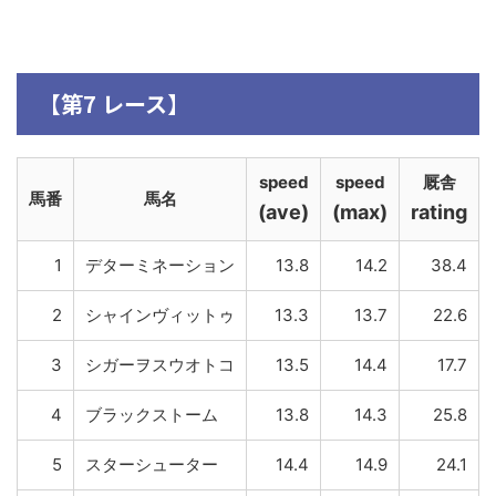
【第7 レース】
speed
speed
厩舎
馬番
馬名
(ave)
(max)
rating
1
デターミネーション
13.8
14.2
38.4
2
シャインヴィットゥ
13.3
13.7
22.6
3
シガーヲスウオトコ
13.5
14.4
17.7
4
ブラックストーム
13.8
14.3
25.8
5
スターシューター
14.4
14.9
24.1