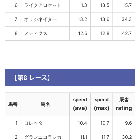
6
ライクアロケット
11.3
13.5
15.7
7
オリジネイター
13.2
13.6
34.3
8
メディクス
12.6
12.8
42.7
【第8 レース】
speed
speed
厩舎
馬番
馬名
(ave)
(max)
rating
1
ロレッタ
10.4
10.7
9.6
2
グランニコラシカ
11.1
11.7
30.2