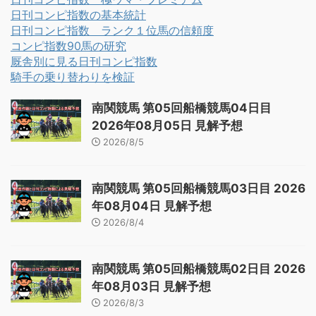
日刊コンピ指数の基本統計
日刊コンピ指数 ランク１位馬の信頼度
コンピ指数90馬の研究
厩舎別に見る日刊コンピ指数
騎手の乗り替わりを検証
南関競馬 第05回船橋競馬04日目
2026年08月05日 見解予想
2026/8/5
南関競馬 第05回船橋競馬03日目 2026
年08月04日 見解予想
2026/8/4
南関競馬 第05回船橋競馬02日目 2026
年08月03日 見解予想
2026/8/3