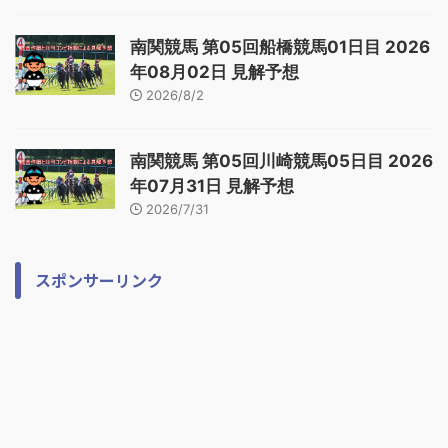
南関競馬 第05回船橋競馬01日目 2026
年08月02日 見解予想
2026/8/2
南関競馬 第05回川崎競馬05日目 2026
年07月31日 見解予想
2026/7/31
スポンサーリンク