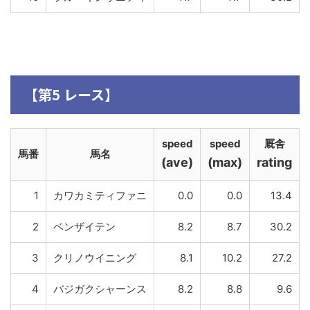
【第5 レース】
speed
speed
厩舎
馬番
馬名
(ave)
(max)
rating
1
カワカミティファニ
0.0
0.0
13.4
2
ベンザイテン
8.2
8.7
30.2
3
クリノウイニング
8.1
10.2
27.2
4
バジガクシャーンス
8.2
8.8
9.6