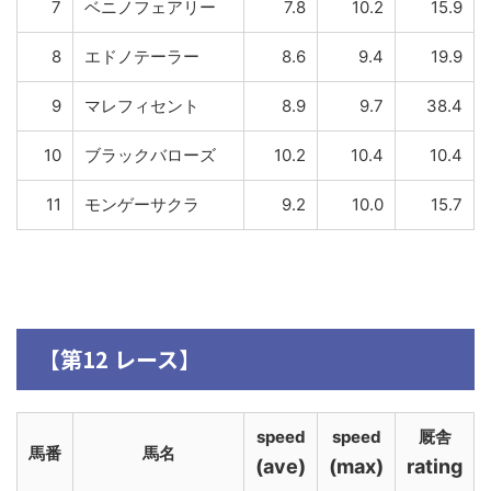
7
ベニノフェアリー
7.8
10.2
15.9
8
エドノテーラー
8.6
9.4
19.9
9
マレフィセント
8.9
9.7
38.4
10
ブラックバローズ
10.2
10.4
10.4
11
モンゲーサクラ
9.2
10.0
15.7
【第12 レース】
speed
speed
厩舎
馬番
馬名
(ave)
(max)
rating