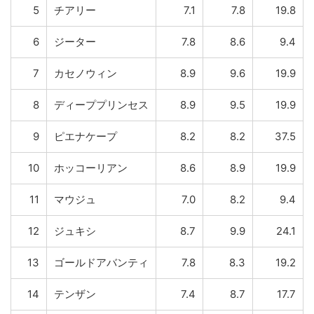
5
チアリー
7.1
7.8
19.8
6
ジーター
7.8
8.6
9.4
7
カセノウィン
8.9
9.6
19.9
8
ディーププリンセス
8.9
9.5
19.9
9
ピエナケープ
8.2
8.2
37.5
10
ホッコーリアン
8.6
8.9
19.9
11
マウジュ
7.0
8.2
9.4
12
ジュキシ
8.7
9.9
24.1
13
ゴールドアバンティ
7.8
8.3
19.2
14
テンザン
7.4
8.7
17.7