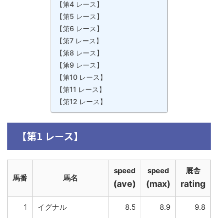
【第4 レース】
【第5 レース】
【第6 レース】
【第7 レース】
【第8 レース】
【第9 レース】
【第10 レース】
【第11 レース】
【第12 レース】
【第1 レース】
speed
speed
厩舎
馬番
馬名
(ave)
(max)
rating
1
イグナル
8.5
8.9
9.8