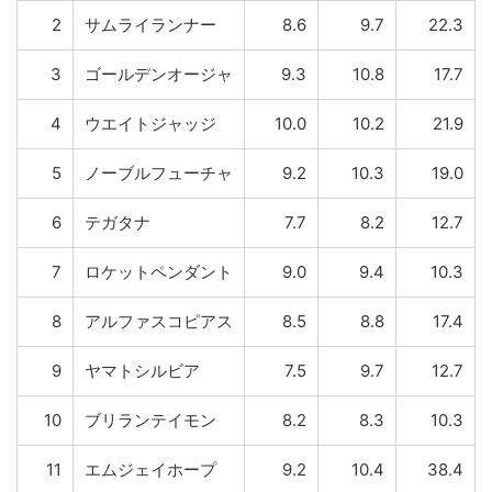
2
サムライランナー
8.6
9.7
22.3
3
ゴールデンオージャ
9.3
10.8
17.7
4
ウエイトジャッジ
10.0
10.2
21.9
5
ノーブルフューチャ
9.2
10.3
19.0
6
テガタナ
7.7
8.2
12.7
7
ロケットペンダント
9.0
9.4
10.3
8
アルファスコピアス
8.5
8.8
17.4
9
ヤマトシルビア
7.5
9.7
12.7
10
ブリランテイモン
8.2
8.3
10.3
11
エムジェイホープ
9.2
10.4
38.4