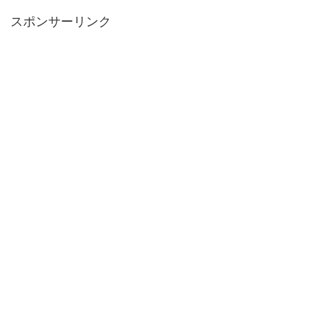
スポンサーリンク