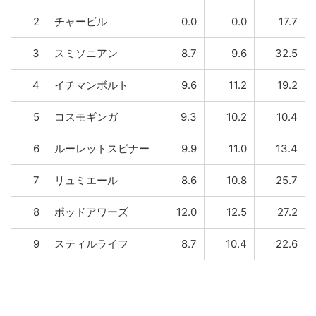
2
チャービル
0.0
0.0
17.7
3
スミソニアン
8.7
9.6
32.5
4
イチマンボルト
9.6
11.2
19.2
5
コスモギンガ
9.3
10.2
10.4
6
ルーレットスピナー
9.9
11.0
13.4
7
リュミエール
8.6
10.8
25.7
8
ポッドアワーズ
12.0
12.5
27.2
9
スティルライフ
8.7
10.4
22.6