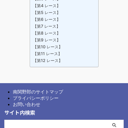
【第4 レース】
【第5 レース】
【第6 レース】
【第7 レース】
【第8 レース】
【第9 レース】
【第10 レース】
【第11 レース】
【第12 レース】
南関野郎のサイトマップ
プライバシーポリシー
お問い合わせ
サイト内検索