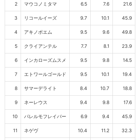
2
マウコノミタマ
6.5
7.6
21.6
3
リコールイーズ
9.7
10.1
45.9
4
アキノポエム
9.5
9.6
49.8
5
クライアンテル
7.7
8.1
23.9
6
インカローズムスメ
9.5
9.8
14.5
7
エトワールゴールド
9.5
10.1
19.4
8
サマーデライト
8.4
10.7
18.8
9
ネーレウス
9.4
9.8
17.6
10
パレルモフレイバー
6.9
9.4
45.9
11
ネゲヴ
10.4
11.2
32.3