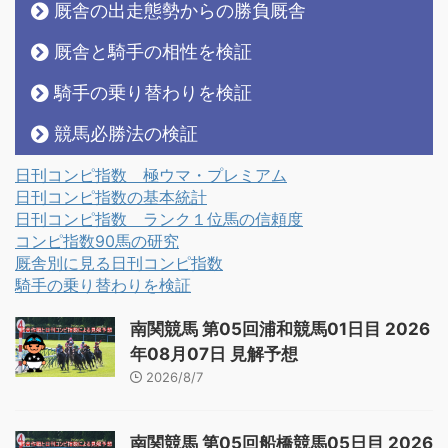
厩舎の出走態勢からの勝負厩舎
厩舎と騎手の相性を検証
騎手の乗り替わりを検証
競馬必勝法の検証
日刊コンピ指数 極ウマ・プレミアム
日刊コンピ指数の基本統計
日刊コンピ指数 ランク１位馬の信頼度
コンピ指数90馬の研究
厩舎別に見る日刊コンピ指数
騎手の乗り替わりを検証
南関競馬 第05回浦和競馬01日目 2026
年08月07日 見解予想
2026/8/7
南関競馬 第05回船橋競馬05日目 2026