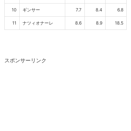
10
ギンサー
7.7
8.4
6.8
11
ナツィオナーレ
8.6
8.9
18.5
スポンサーリンク