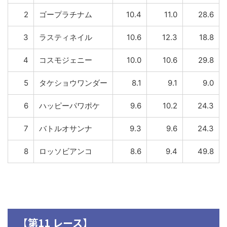
2
ゴープラチナム
10.4
11.0
28.6
3
ラスティネイル
10.6
12.3
18.8
4
コスモジェニー
10.0
10.6
29.8
5
タケショウワンダー
8.1
9.1
9.0
6
ハッピーパワポケ
9.6
10.2
24.3
7
バトルオサンナ
9.3
9.6
24.3
8
ロッソビアンコ
8.6
9.4
49.8
【第11 レース】