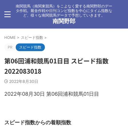
南関競馬（南関東競馬）をこよなく愛する南関野郎のデー
タ作戦。厩舎作戦や日刊コンピ指数を中心にタイム指数な
ど、様々な南関競馬データで予想していきます。
南関野郎
HOME
>
スピード指数
>
PR
スピード指数
第06回浦和競馬01日目 スピード指数
2022083018
2022年8月30日
2022年08月30日 第06回浦和競馬01日目
スピード指数からの着順指数