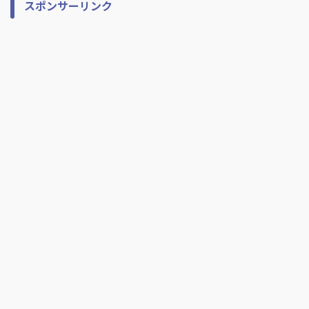
スポンサーリンク