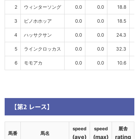
2
ウィンターソング
0.0
0.0
18.8
3
ピノホホッア
0.0
0.0
18.5
4
ハッサクサン
0.0
0.0
24.3
5
ラインクロッカス
0.0
0.0
32.3
6
モモアカ
0.0
0.0
10.6
【第2 レース】
speed
speed
厩舎
馬番
馬名
(ave)
(max)
rating