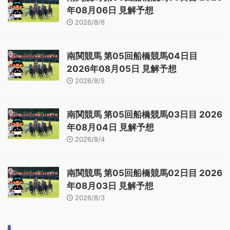
年08月06日 見解予想
2026/8/6
南関競馬 第05回船橋競馬04日目
2026年08月05日 見解予想
2026/8/5
南関競馬 第05回船橋競馬03日目 2026
年08月04日 見解予想
2026/8/4
南関競馬 第05回船橋競馬02日目 2026
年08月03日 見解予想
2026/8/3