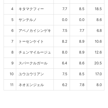
4
キタマクフィー
7.7
8.5
18.5
5
サンテルノ
0.0
0.0
8.6
6
アベノカイシンゲキ
7.5
7.7
6.8
7
トーセンケイト
8.2
8.9
10.6
8
チェンマイルージュ
8.0
8.9
12.6
9
スパークルガール
6.4
8.6
20.5
10
ユウユウリアン
7.5
8.5
17.0
11
ネオエンジェル
6.2
7.8
8.0