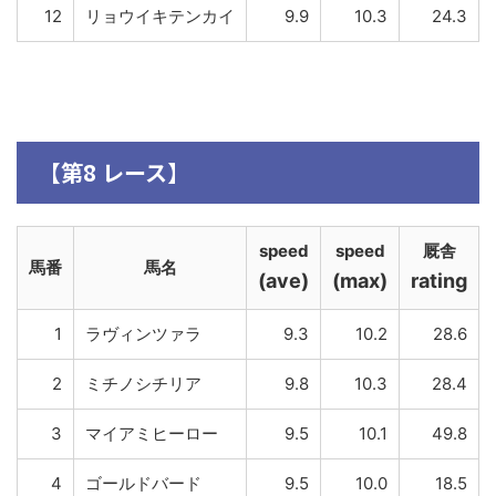
12
リョウイキテンカイ
9.9
10.3
24.3
【第8 レース】
speed
speed
厩舎
馬番
馬名
(ave)
(max)
rating
1
ラヴィンツァラ
9.3
10.2
28.6
2
ミチノシチリア
9.8
10.3
28.4
3
マイアミヒーロー
9.5
10.1
49.8
4
ゴールドバード
9.5
10.0
18.5