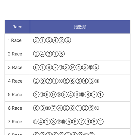
Race
指数順
1 Race
③①⑤④②⑥
2 Race
②④③①⑤
3 Race
⑥①⑧⑦⑪②⑨④③⑩⑤
4 Race
②⑨⑦①⑩⑧⑥⑤④③⑪
5 Race
②⑪⑥⑨⑫⑤④③⑩⑧⑦①
6 Race
⑥③⑪⑦④⑨⑧①②⑤⑩
7 Race
⑪④①③⑫⑩⑤⑥⑦⑨⑧②