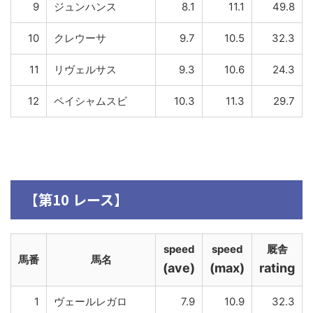
9
ジュンハンス
8.1
11.1
49.8
10
クレウーサ
9.7
10.5
32.3
11
リヴェルサス
9.3
10.6
24.3
12
ペイシャムスビ
10.3
11.3
29.7
【第10 レース】
speed
speed
厩舎
馬番
馬名
(ave)
(max)
rating
1
ヴェールレガロ
7.9
10.9
32.3