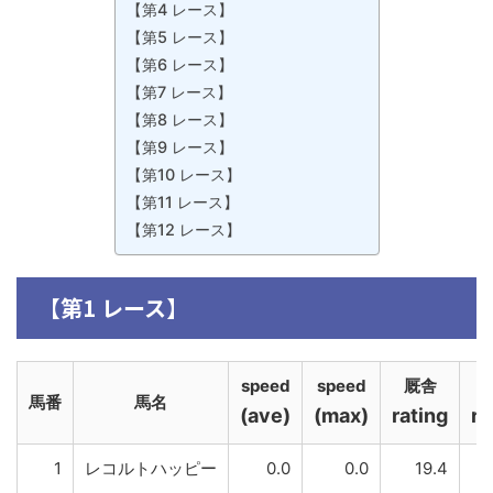
【第4 レース】
【第5 レース】
【第6 レース】
【第7 レース】
【第8 レース】
【第9 レース】
【第10 レース】
【第11 レース】
【第12 レース】
【第1 レース】
speed
speed
厩舎
馬番
馬名
(ave)
(max)
rating
ra
1
レコルトハッピー
0.0
0.0
19.4