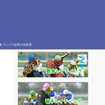
数 ランク1位馬の信頼度