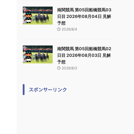
南関競馬 第05回船橋競馬03
日目 2026年08月04日 見解
予想
2026/8/4
南関競馬 第05回船橋競馬02
日目 2026年08月03日 見解
予想
2026/8/3
スポンサーリンク