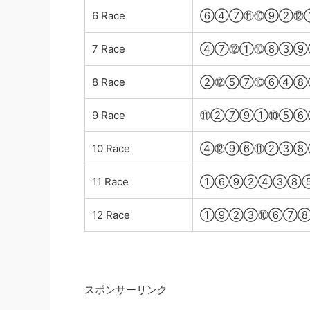
6 Race
⑥④⑦⑪⑩⑨②⑫
7 Race
④⑦⑫①⑩⑧③⑨
8 Race
②⑫⑤⑦⑩⑥④⑧
9 Race
⑪②⑦⑨①⑩⑤
10 Race
④⑫⑨⑥⑪②③⑧
11 Race
①⑥⑨②④③⑧
12 Race
①⑨②③⑩⑥⑦
スポンサーリンク