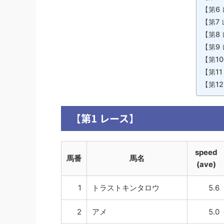
【第6
【第7
【第8
【第9
【第1
【第11
【第1
【第1 レース】
speed
馬番
馬名
(ave)
1
トラストキンタロウ
5.6
2
アメ
5.0