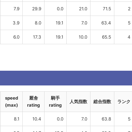
7.9
29.9
0.0
21.0
71.5
2
3.9
8.0
19.1
7.0
63.4
5
6.0
17.3
19.1
10.0
65.5
4
speed
厩舎
騎手
人気指数
総合指数
ランク
(max)
rating
rating
8.1
10.4
0.0
7.0
63.8
5