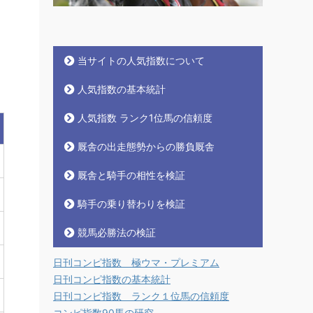
当サイトの人気指数について
人気指数の基本統計
人気指数 ランク1位馬の信頼度
厩舎の出走態勢からの勝負厩舎
厩舎と騎手の相性を検証
騎手の乗り替わりを検証
競馬必勝法の検証
日刊コンピ指数 極ウマ・プレミアム
日刊コンピ指数の基本統計
日刊コンピ指数 ランク１位馬の信頼度
コンピ指数90馬の研究