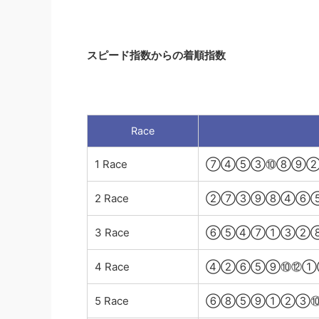
スピード指数からの着順指数
Race
1 Race
⑦④⑤③⑩⑧⑨
2 Race
②⑦③⑨⑧④⑥
3 Race
⑥⑤④⑦①③②
4 Race
④②⑥⑤⑨⑩⑫①
5 Race
⑥⑧⑤⑨①②③⑩