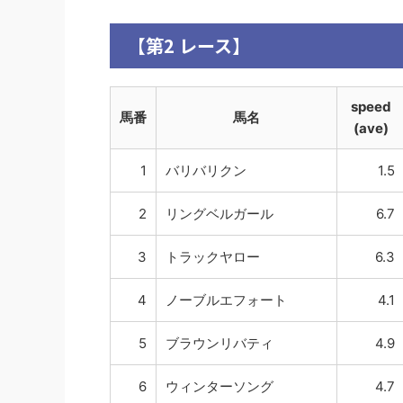
【第2 レース】
speed
馬番
馬名
(ave)
1
バリバリクン
1.5
2
リングベルガール
6.7
3
トラックヤロー
6.3
4
ノーブルエフォート
4.1
5
ブラウンリバティ
4.9
6
ウィンターソング
4.7