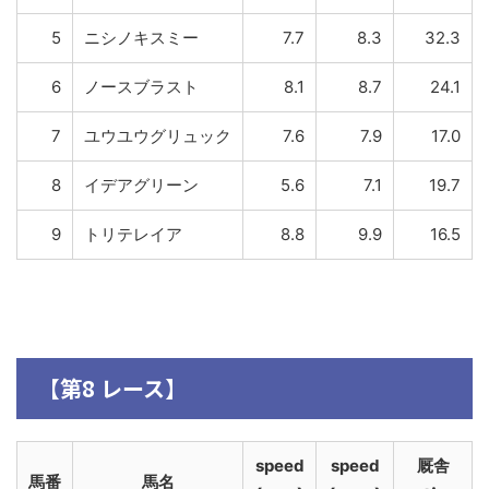
5
ニシノキスミー
7.7
8.3
32.3
6
ノースブラスト
8.1
8.7
24.1
7
ユウユウグリュック
7.6
7.9
17.0
8
イデアグリーン
5.6
7.1
19.7
9
トリテレイア
8.8
9.9
16.5
【第8 レース】
speed
speed
厩舎
馬番
馬名