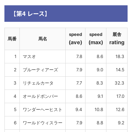
【第4 レース】
speed
speed
厩舎
馬番
馬名
(ave)
(max)
rating
1
マスオ
7.8
8.6
18.3
2
ブルーティアーズ
7.9
9.0
14.5
3
リチェルカータ
7.7
8.3
32.3
4
オールドボンバー
8.6
9.1
17.0
5
ワンダーヘーヒスト
9.4
10.8
12.6
6
ワールドウィスラー
7.9
8.8
9.2