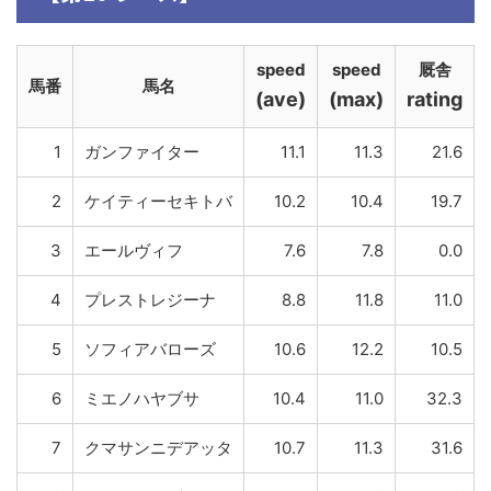
speed
speed
厩舎
馬番
馬名
(ave)
(max)
rating
1
ガンファイター
11.1
11.3
21.6
2
ケイティーセキトバ
10.2
10.4
19.7
3
エールヴィフ
7.6
7.8
0.0
4
プレストレジーナ
8.8
11.8
11.0
5
ソフィアバローズ
10.6
12.2
10.5
6
ミエノハヤブサ
10.4
11.0
32.3
7
クマサンニデアッタ
10.7
11.3
31.6