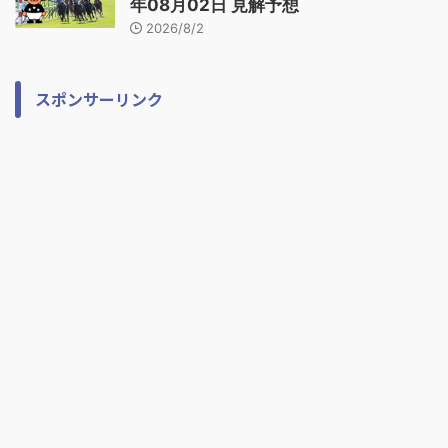
年08月02日 見解予想
2026/8/2
スポンサーリンク