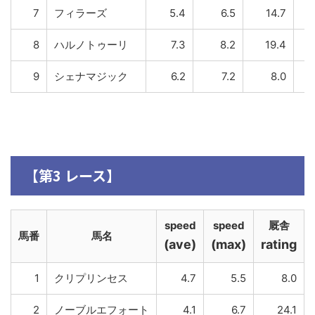
7
フィラーズ
5.4
6.5
14.7
8
ハルノトゥーリ
7.3
8.2
19.4
9
シェナマジック
6.2
7.2
8.0
【第3 レース】
speed
speed
厩舎
馬番
馬名
(ave)
(max)
rating
1
クリプリンセス
4.7
5.5
8.0
2
ノーブルエフォート
4.1
6.7
24.1