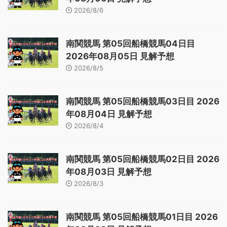
2026/8/6
南関競馬 第05回船橋競馬04日目
2026年08月05日 見解予想
2026/8/5
南関競馬 第05回船橋競馬03日目 2026
年08月04日 見解予想
2026/8/4
南関競馬 第05回船橋競馬02日目 2026
年08月03日 見解予想
2026/8/3
南関競馬 第05回船橋競馬01日目 2026