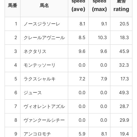
speed
speed
厩舎
馬番
馬名
(ave)
(max)
rating
1
ノースジラソーレ
8.1
9.1
20.5
2
クレールアヴニール
8.5
10.3
18.3
3
ネクタリス
9.6
9.6
45.9
4
モンテッソーリ
0.0
0.0
32.3
5
ラクスシャルキ
7.2
7.9
17.3
6
ジュース
0.0
0.0
49.3
7
ヴィオレントアズル
0.0
0.0
28.7
8
ヴァンクールシチー
0.0
0.0
29.9
9
アンコロモチ
5.9
8.1
19.4