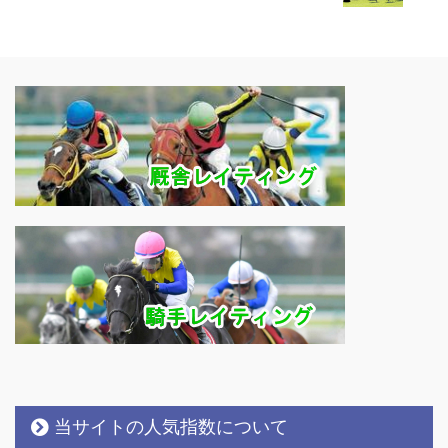
当サイトの人気指数について