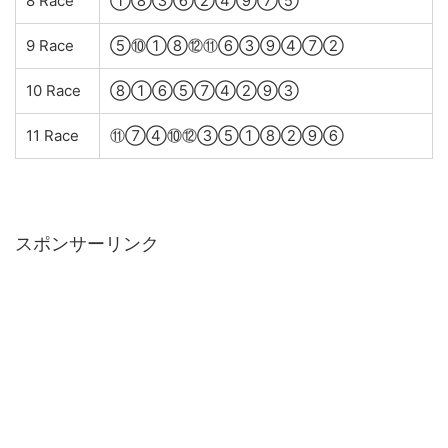
8 Race
①⑧③⑥②④⑨⑦⑤
9 Race
⑤⑩①⑧⑫⑪⑥③⑨④⑦②
10 Race
⑧①⑥⑤⑦④②⑨③
11 Race
⑪⑦④⑩⑫③⑤①⑧②⑨⑥
スポンサーリンク