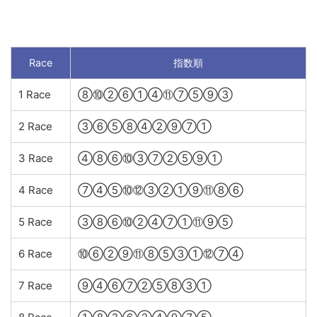
Race
指数順
1 Race
⑧⑩②⑥①④⑪⑦⑤⑨③
2 Race
③⑥⑤⑧④②⑨⑦①
3 Race
④⑧⑥⑩③⑦②⑤⑨①
4 Race
⑦④⑤⑩⑫③②①⑨⑪⑧⑥
5 Race
③⑧⑥⑩②④⑦①⑪⑨⑤
6 Race
⑩⑥②⑨⑪⑧⑤③①⑫⑦④
7 Race
⑨④⑥⑦②⑤⑧③①