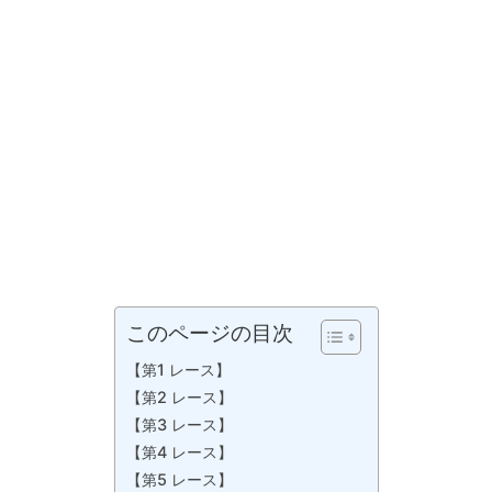
このページの目次
【第1 レース】
【第2 レース】
【第3 レース】
【第4 レース】
【第5 レース】