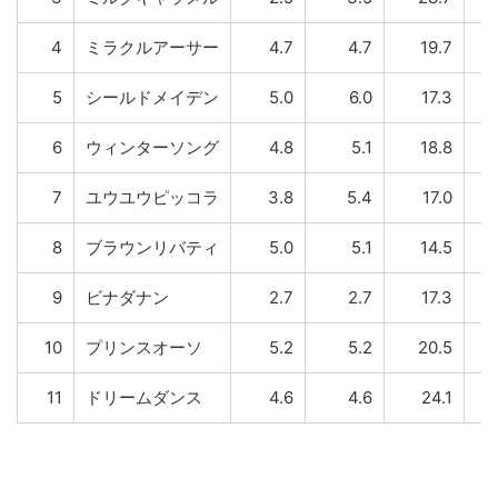
4
ミラクルアーサー
4.7
4.7
19.7
5
シールドメイデン
5.0
6.0
17.3
6
ウィンターソング
4.8
5.1
18.8
7
ユウユウピッコラ
3.8
5.4
17.0
8
ブラウンリバティ
5.0
5.1
14.5
9
ビナダナン
2.7
2.7
17.3
10
プリンスオーソ
5.2
5.2
20.5
11
ドリームダンス
4.6
4.6
24.1