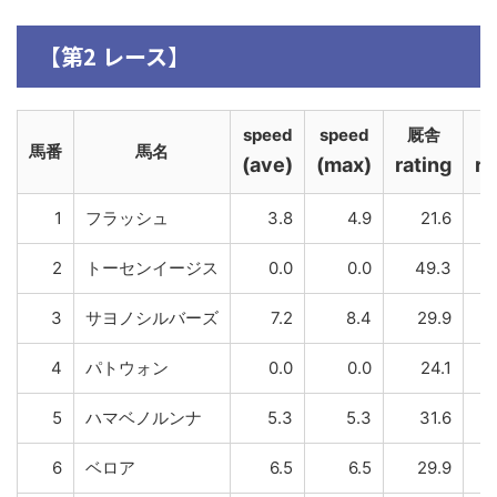
【第2 レース】
speed
speed
厩舎
馬番
馬名
(ave)
(max)
rating
ra
1
フラッシュ
3.8
4.9
21.6
2
トーセンイージス
0.0
0.0
49.3
3
サヨノシルバーズ
7.2
8.4
29.9
4
パトウォン
0.0
0.0
24.1
5
ハマベノルンナ
5.3
5.3
31.6
6
ベロア
6.5
6.5
29.9