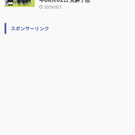
年08月02日 見解予想
2026/8/2
スポンサーリンク