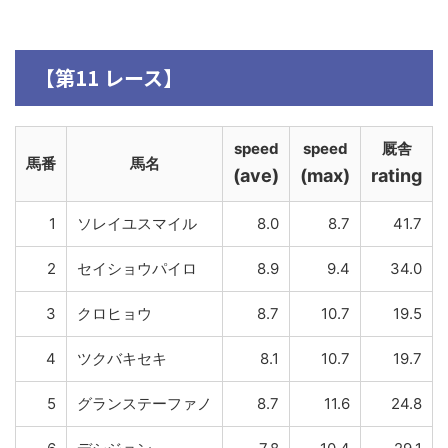
【第11 レース】
speed
speed
厩舎
馬番
馬名
(ave)
(max)
rating
1
ソレイユスマイル
8.0
8.7
41.7
2
セイショウパイロ
8.9
9.4
34.0
3
クロヒョウ
8.7
10.7
19.5
4
ツクバキセキ
8.1
10.7
19.7
5
グランステーファノ
8.7
11.6
24.8