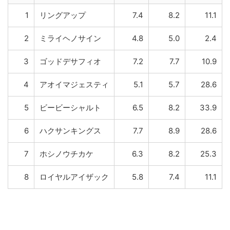
1
リングアップ
7.4
8.2
11.1
2
ミライヘノサイン
4.8
5.0
2.4
3
ゴッドデサフィオ
7.2
7.7
10.9
4
アオイマジェスティ
5.1
5.7
28.6
5
ビービーシャルト
6.5
8.2
33.9
6
ハクサンキングス
7.7
8.9
28.6
7
ホシノウチカケ
6.3
8.2
25.3
8
ロイヤルアイザック
5.8
7.4
11.1