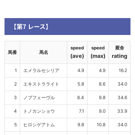
【第7 レース】
speed
speed
厩舎
馬番
馬名
(ave)
(max)
rating
1
エメラルセシリア
4.9
4.9
16.2
2
エキストラライト
5.8
8.6
34.0
3
ノブフェーヴル
8.4
9.8
34.6
4
トノカンショウ
7.1
9.0
33.9
5
ヒロシゲアトム
9.8
10.8
34.0