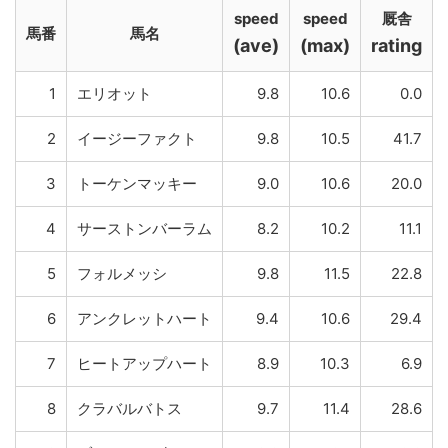
speed
speed
厩舎
馬番
馬名
(ave)
(max)
rating
1
エリオット
9.8
10.6
0.0
2
イージーファクト
9.8
10.5
41.7
3
トーケンマッキー
9.0
10.6
20.0
4
サーストンバーラム
8.2
10.2
11.1
5
フォルメッシ
9.8
11.5
22.8
6
アンクレットハート
9.4
10.6
29.4
7
ヒートアップハート
8.9
10.3
6.9
8
クラバルバトス
9.7
11.4
28.6