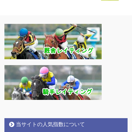
当サイトの人気指数について