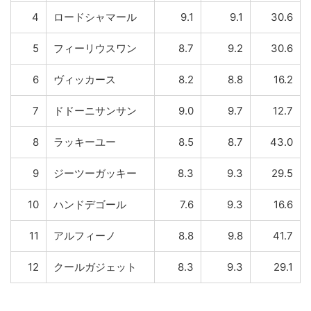
4
ロードシャマール
9.1
9.1
30.6
5
フィーリウスワン
8.7
9.2
30.6
6
ヴィッカース
8.2
8.8
16.2
7
ドドーニサンサン
9.0
9.7
12.7
8
ラッキーユー
8.5
8.7
43.0
9
ジーツーガッキー
8.3
9.3
29.5
10
ハンドデゴール
7.6
9.3
16.6
11
アルフィーノ
8.8
9.8
41.7
12
クールガジェット
8.3
9.3
29.1