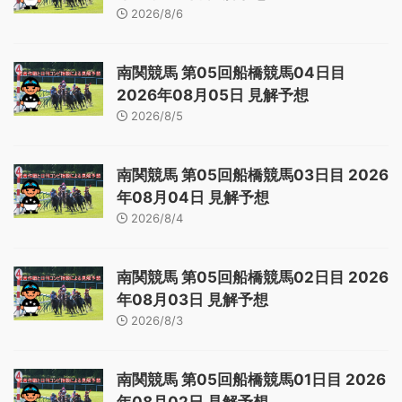
2026/8/6
南関競馬 第05回船橋競馬04日目
2026年08月05日 見解予想
2026/8/5
南関競馬 第05回船橋競馬03日目 2026
年08月04日 見解予想
2026/8/4
南関競馬 第05回船橋競馬02日目 2026
年08月03日 見解予想
2026/8/3
南関競馬 第05回船橋競馬01日目 2026