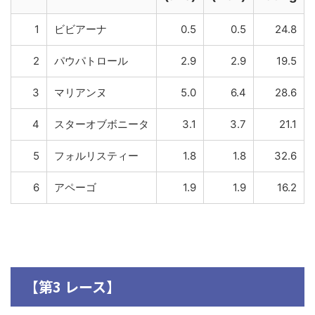
1
ビビアーナ
0.5
0.5
24.8
2
パウパトロール
2.9
2.9
19.5
3
マリアンヌ
5.0
6.4
28.6
4
スターオブボニータ
3.1
3.7
21.1
5
フォルリスティー
1.8
1.8
32.6
6
アペーゴ
1.9
1.9
16.2
【第3 レース】