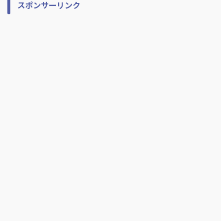
スポンサーリンク