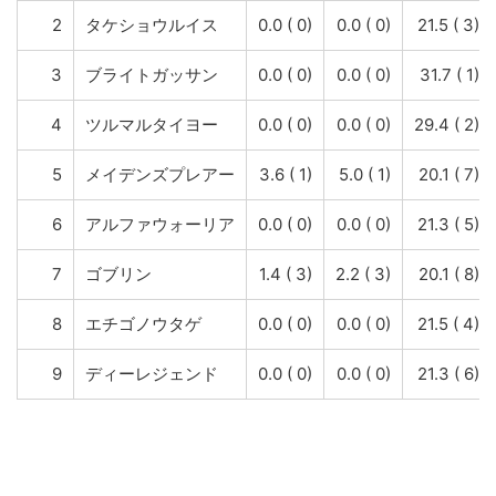
2
タケショウルイス
0.0 ( 0)
0.0 ( 0)
21.5 ( 3)
3
ブライトガッサン
0.0 ( 0)
0.0 ( 0)
31.7 ( 1)
4
ツルマルタイヨー
0.0 ( 0)
0.0 ( 0)
29.4 ( 2)
5
メイデンズプレアー
3.6 ( 1)
5.0 ( 1)
20.1 ( 7)
6
アルファウォーリア
0.0 ( 0)
0.0 ( 0)
21.3 ( 5)
7
ゴブリン
1.4 ( 3)
2.2 ( 3)
20.1 ( 8)
8
エチゴノウタゲ
0.0 ( 0)
0.0 ( 0)
21.5 ( 4)
9
ディーレジェンド
0.0 ( 0)
0.0 ( 0)
21.3 ( 6)