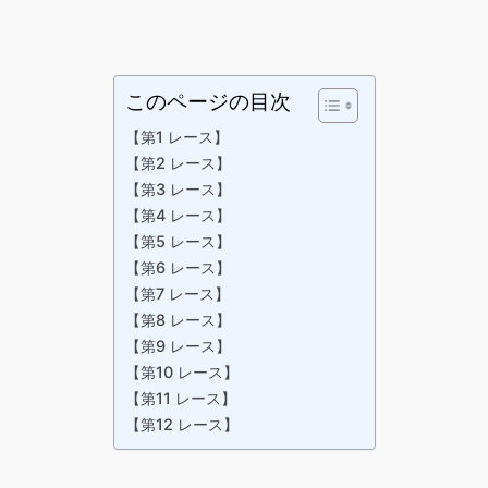
このページの目次
【第1 レース】
【第2 レース】
【第3 レース】
【第4 レース】
【第5 レース】
【第6 レース】
【第7 レース】
【第8 レース】
【第9 レース】
【第10 レース】
【第11 レース】
【第12 レース】