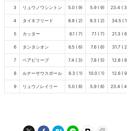
3
リュウノワシントン
5.0 ( 9)
5.9 ( 9)
23.4 ( 3)
4
タイキフリード
8.8 ( 2)
9.3 ( 2)
34.5 ( 1)
5
カッター
6.1 ( 7)
7.1 ( 7)
21.3 ( 6)
6
タンタシオン
6.5 ( 6)
7.6 ( 6)
31.7 ( 2)
7
ベアビリーブ
7.4 ( 3)
7.8 ( 5)
12.8 ( 8)
8
ルナーサウスポール
9.3 ( 1)
10.0 ( 1)
12.6 ( 9)
9
リュウノレイリー
5.0 ( 8)
5.9 ( 8)
23.4 ( 4)