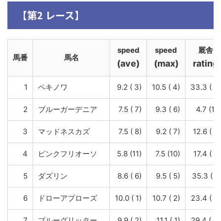
【第2 レース】
speed
speed
厩舎
馬番
馬名
(ave)
(max)
rating
1
ペキノワ
9.2 ( 3)
10.5 ( 4)
33.3 ( 2)
2
ブルーガーデニア
7.5 ( 7)
9.3 ( 6)
4.7 (11)
3
マッドネスカズ
7.5 ( 8)
9.2 ( 7)
12.6 ( 9)
4
ピンクフリオーソ
5.8 (11)
7.5 (10)
17.4 ( 8)
5
ダズリン
8.6 ( 6)
9.5 ( 5)
35.3 ( 1)
6
ドローアプローズ
10.0 ( 1)
10.7 ( 2)
23.4 ( 6)
7
ブルーグリッター
9.9 ( 2)
11.1 ( 1)
29.4 ( 4)