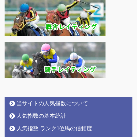
当サイトの人気指数について
人気指数の基本統計
人気指数 ランク1位馬の信頼度