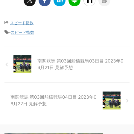
-
スピード指数
-
スピード指数
南関競馬 第03回船橋競馬03日目 2023年0
6月21日 見解予想
南関競馬 第03回船橋競馬04日目 2023年0
6月22日 見解予想