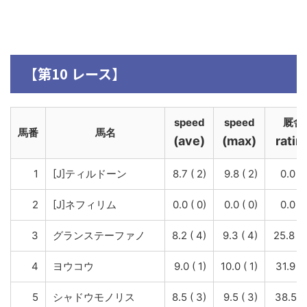
【第10 レース】
speed
speed
厩舎
馬番
馬名
(ave)
(max)
ratin
1
[J]ティルドーン
8.7 ( 2)
9.8 ( 2)
0.0 ( 
2
[J]ネフィリム
0.0 ( 0)
0.0 ( 0)
0.0 ( 
3
グランステーファノ
8.2 ( 4)
9.3 ( 4)
25.8 ( 
4
ヨウコウ
9.0 ( 1)
10.0 ( 1)
31.9 ( 
5
シャドウモノリス
8.5 ( 3)
9.5 ( 3)
38.5 ( 