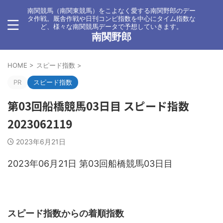
南関競馬（南関東競馬）をこよなく愛する南関野郎のデー
タ作戦。厩舎作戦や日刊コンピ指数を中心にタイム指数な
ど、様々な南関競馬データで予想していきます。
南関野郎
HOME
>
スピード指数
>
PR
スピード指数
第03回船橋競馬03日目 スピード指数
2023062119
2023年6月21日
2023年06月21日 第03回船橋競馬03日目
スピード指数からの着順指数