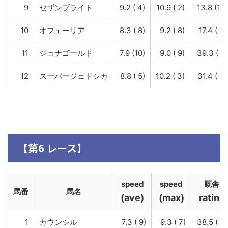
9
セザンブライト
9.2 ( 4)
10.9 ( 2)
13.8 (11)
10
オフェーリア
8.3 ( 8)
9.2 ( 8)
17.4 ( 9)
11
ジョナゴールド
7.9 (10)
9.0 ( 9)
39.3 ( 1)
12
スーパージェドシカ
8.8 ( 5)
10.2 ( 3)
31.4 ( 5)
【第6 レース】
speed
speed
厩舎
馬番
馬名
(ave)
(max)
rating
1
カウンシル
7.3 ( 9)
9.3 ( 7)
38.5 ( 2)