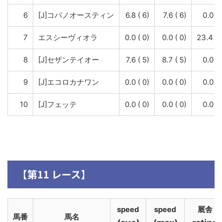
6
[J]コパノオースティン
6.8 ( 6)
7.6 ( 6)
0.0 ( 
7
エスシーヴィオラ
0.0 ( 0)
0.0 ( 0)
23.4 ( 
8
[J]セザンテイオー
7.6 ( 5)
8.7 ( 5)
0.0 ( 
9
[J]エコロカナワン
0.0 ( 0)
0.0 ( 0)
0.0 ( 
10
[J]フェッテ
0.0 ( 0)
0.0 ( 0)
0.0 ( 
【第11 レース】
speed
speed
厩舎
馬番
馬名