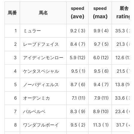
speed
speed
厩舎
馬番
馬名
(ave)
(max)
rating
1
ミュラー
9.2 ( 3)
9.9 ( 4)
35.3 ( 2)
2
レーブドフェイス
8.4 ( 7)
9.7 ( 5)
21.3 ( 8)
3
アイディンモンロー
5.9 (12)
6.0 (12)
12.6 (12)
4
ケンタスペシャル
9.5 ( 1)
9.5 ( 6)
21.5 ( 7)
5
ノーバディエルス
8.7 ( 6)
9.4 ( 7)
13.8 (10)
6
オーデンミカ
7.1 (11)
7.9 (11)
33.6 ( 3)
7
バルベルベ
8.3 ( 9)
8.9 (10)
23.4 ( 6)
8
ワンダフルボーイ
9.5 ( 2)
11.3 ( 1)
31.7 ( 4)