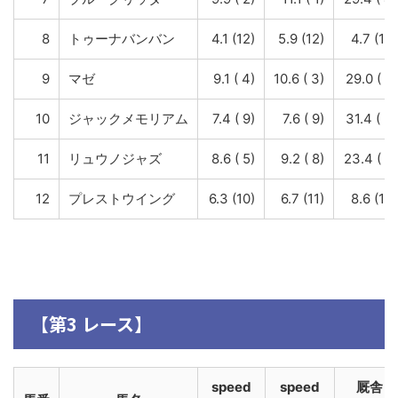
8
トゥーナバンバン
4.1 (12)
5.9 (12)
4.7 (12)
9
マゼ
9.1 ( 4)
10.6 ( 3)
29.0 ( 5)
10
ジャックメモリアム
7.4 ( 9)
7.6 ( 9)
31.4 ( 3)
11
リュウノジャズ
8.6 ( 5)
9.2 ( 8)
23.4 ( 7)
12
プレストウイング
6.3 (10)
6.7 (11)
8.6 (10)
【第3 レース】
speed
speed
厩舎