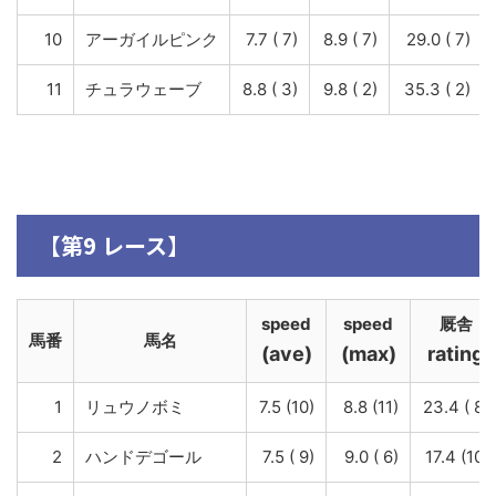
10
アーガイルピンク
7.7 ( 7)
8.9 ( 7)
29.0 ( 7)
11
チュラウェーブ
8.8 ( 3)
9.8 ( 2)
35.3 ( 2)
【第9 レース】
speed
speed
厩舎
馬番
馬名
(ave)
(max)
rating
1
リュウノボミ
7.5 (10)
8.8 (11)
23.4 ( 8)
2
ハンドデゴール
7.5 ( 9)
9.0 ( 6)
17.4 (10)