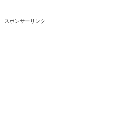
スポンサーリンク