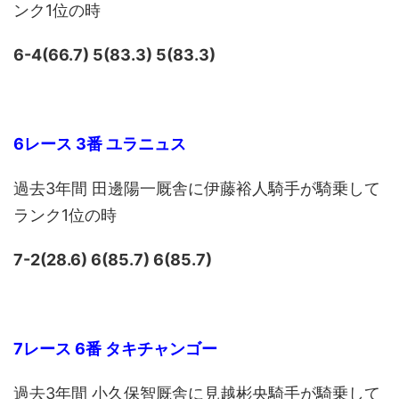
ンク1位の時
6-4(66.7) 5(83.3) 5(83.3)
6レース 3番 ユラニュス
過去3年間 田邊陽一厩舎に伊藤裕人騎手が騎乗して
ランク1位の時
7-2(28.6) 6(85.7) 6(85.7)
7レース 6番 タキチャンゴー
過去3年間 小久保智厩舎に見越彬央騎手が騎乗して