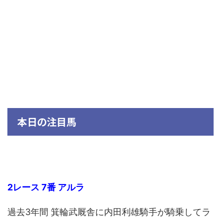
本日の注目馬
2レース 7番 アルラ
過去3年間 箕輪武厩舎に内田利雄騎手が騎乗してラ