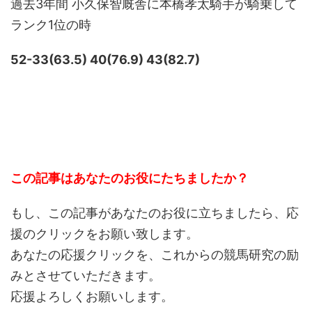
過去3年間 小久保智厩舎に本橋孝太騎手が騎乗して
ランク1位の時
52-33(63.5) 40(76.9) 43(82.7)
この記事はあなたのお役にたちましたか？
もし、この記事があなたのお役に立ちましたら、応
援のクリックをお願い致します。
あなたの応援クリックを、これからの競馬研究の励
みとさせていただきます。
応援よろしくお願いします。