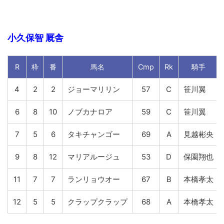
小久保智 厩舎
R
枠
番
馬名
Cmp
Rk
騎手
4
2
2
ジョーマリリン
57
C
笹川翼
6
8
10
ノブカナロア
59
C
笹川翼
7
5
6
タキチャンゴー
69
A
見越彬央
9
8
12
マリアルージュ
53
D
保園翔也
11
7
7
ランリョウオー
67
B
本橋孝太
12
5
5
クラップクラップ
68
A
本橋孝太