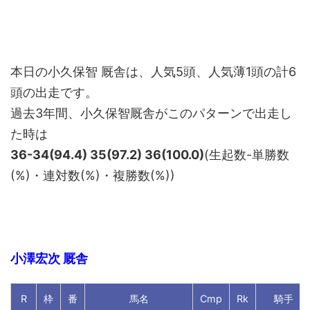
本日の小久保智 厩舎は、人気5頭、人気薄1頭の計6
頭の出走です。
過去3年間、小久保智厩舎がこのパターンで出走し
た時は
36-34(94.4) 35(97.2) 36(100.0)
(生起数-単勝数
(%)・連対数(%)・複勝数(%))
小澤宏次 厩舎
R
枠
番
馬名
Cmp
Rk
騎手