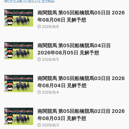
騎手の乗り替わりを検証
南関競馬 第05回船橋競馬05日目 2026
年08月06日 見解予想
2026/8/6
南関競馬 第05回船橋競馬04日目
2026年08月05日 見解予想
2026/8/5
南関競馬 第05回船橋競馬03日目 2026
年08月04日 見解予想
2026/8/4
南関競馬 第05回船橋競馬02日目 2026
年08月03日 見解予想
2026/8/3