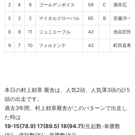
2
4
6
ゴールデンボイス
59
C
酒井忍
3
2
2
マイネルグローバル
65
B
安藤洋一
8
8
11
ジュニエーブル
42
池谷匠翔
9
7
10
フォルドンナ
42
町田直希
本日の村上頼章 厩舎は、人気2頭、人気薄3頭の計5
頭の出走です。
過去3年間、村上頼章厩舎がこのパターンで出走し
た時は
19-15(78.9) 17(89.5) 18(94.7)
(生起数-単勝数