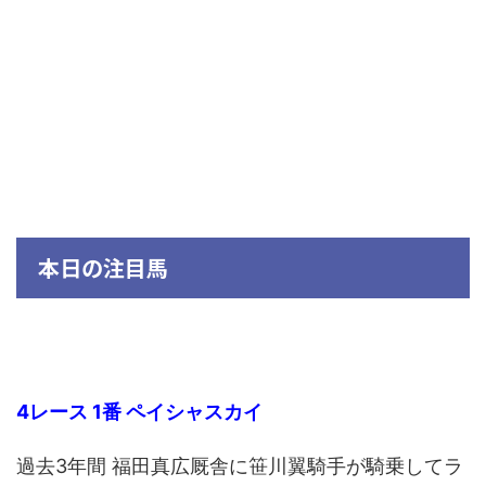
本日の注目馬
4レース 1番 ペイシャスカイ
過去3年間 福田真広厩舎に笹川翼騎手が騎乗してラ