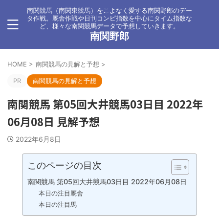
南関競馬（南関東競馬）をこよなく愛する南関野郎のデー
タ作戦。厩舎作戦や日刊コンピ指数を中心にタイム指数な
ど、様々な南関競馬データで予想していきます。
南関野郎
HOME
>
南関競馬の見解と予想
>
PR
南関競馬の見解と予想
南関競馬 第05回大井競馬03日目 2022年
06月08日 見解予想
2022年6月8日
このページの目次
南関競馬 第05回大井競馬03日目 2022年06月08日
本日の注目厩舎
本日の注目馬