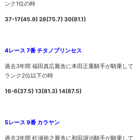
ンク1位の時
37-17(45.9) 28(75.7) 30(81.1)
4レース 7番 チタノプリンセス
過去3年間 福田真広厩舎に本田正重騎手が騎乗して
ランク2位以下の時
16-6(37.5) 13(81.3) 14(87.5)
5レース 9番 カラヤン
過去3年間 松浦裕之厩舎に和田譲治騎手が騎乗して