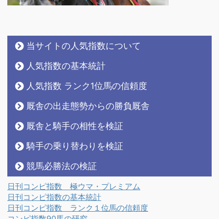
当サイトの人気指数について
人気指数の基本統計
人気指数 ランク1位馬の信頼度
厩舎の出走態勢からの勝負厩舎
厩舎と騎手の相性を検証
騎手の乗り替わりを検証
競馬必勝法の検証
日刊コンピ指数 極ウマ・プレミアム
日刊コンピ指数の基本統計
日刊コンピ指数 ランク１位馬の信頼度
コンピ指数90馬の研究