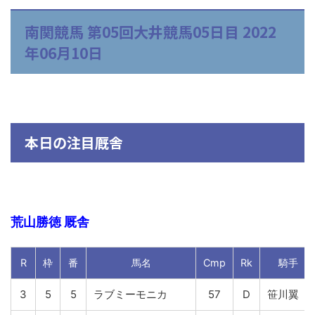
南関競馬 第05回大井競馬05日目 2022
年06月10日
本日の注目厩舎
荒山勝徳 厩舎
R
枠
番
馬名
Cmp
Rk
騎手
3
5
5
ラブミーモニカ
57
D
笹川翼