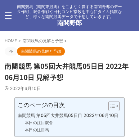
南関競馬（南関東競馬）をこよなく愛する南関野郎のデー
タ作戦。厩舎作戦や日刊コンピ指数を中心にタイム指数な
ど、様々な南関競馬データで予想していきます。
南関野郎
HOME
>
南関競馬の見解と予想
>
PR
南関競馬の見解と予想
南関競馬 第05回大井競馬05日目 2022年
06月10日 見解予想
2022年6月10日
このページの目次
南関競馬 第05回大井競馬05日目 2022年06月10日
本日の注目厩舎
本日の注目馬