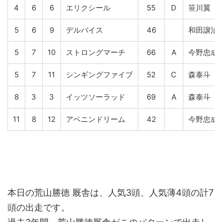
4
6
6
エリクシール
55
D
笹川翼
5
6
9
デルバイス
46
和田譲治
5
7
10
ストロングマーチ
66
A
今野忠成
5
7
11
シンギングファイブ
52
C
森泰斗
8
3
3
イッツソーラッド
69
A
森泰斗
11
8
12
アベニンドリーム
42
今野忠成
本日の荒山勝徳 厩舎は、人気3頭、人気薄4頭の計7
頭の出走です。