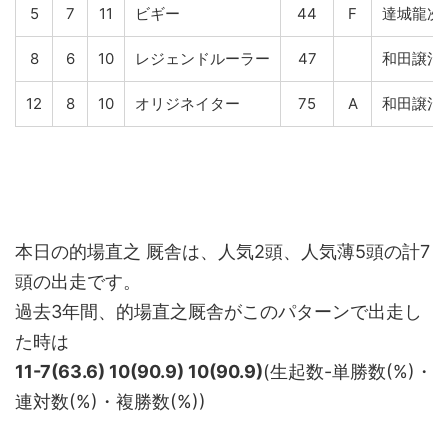
5
7
11
ビギー
44
F
達城龍次
8
6
10
レジェンドルーラー
47
和田譲治
12
8
10
オリジネイター
75
A
和田譲治
本日の的場直之 厩舎は、人気2頭、人気薄5頭の計7
頭の出走です。
過去3年間、的場直之厩舎がこのパターンで出走し
た時は
11-7(63.6) 10(90.9) 10(90.9)
(生起数-単勝数(%)・
連対数(%)・複勝数(%))