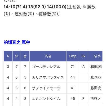
14-10(71.4) 13(92.9) 14(100.0)
(生起数-単勝数
(%)・連対数(%)・複勝数(%))
的場直之 厩舎
R
枠
番
馬名
Cmp
Rk
騎手
3
7
7
ゴールデンレアル
71
A
和田譲治
4
3
5
カリスマパラダイス
44
鷹見陸
4
3
6
サファイアサーラ
41
藤田凌
4
4
8
エミネントタイム
45
F
西啓太