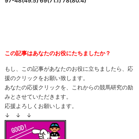
97-48(49.5) 69(71.1) 78(80.4)
この記事はあなたのお役にたちましたか？
もし、この記事があなたのお役に立ちましたら、応
援のクリックをお願い致します。
あなたの応援クリックを、これからの競馬研究の励
みとさせていただきます。
応援よろしくお願いします。
↓ ↓ ↓