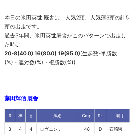
本日の米田英世 厩舎は、人気2頭、人気薄3頭の計5
頭の出走です。
過去3年間、米田英世厩舎がこのパターンで出走し
た時は
20-8(40.0) 16(80.0) 19(95.0)
(生起数-単勝数
(%)・連対数(%)・複勝数(%))
藤田輝信 厩舎
R
枠
番
馬名
Cmp
Rk
騎手
3
4
4
ロヴェンテ
48
D
石崎駿