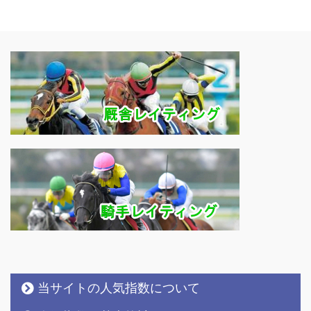
当サイトの人気指数について