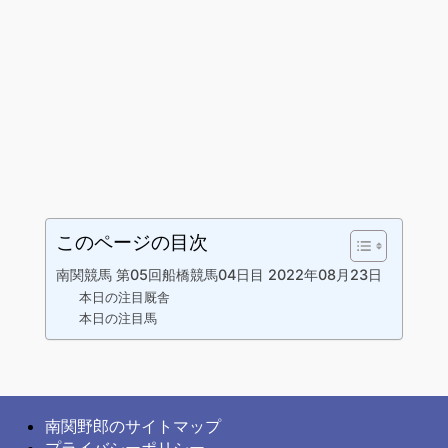
このページの目次
南関競馬 第05回船橋競馬04日目 2022年08月23日
本日の注目厩舎
本日の注目馬
南関野郎のサイトマップ