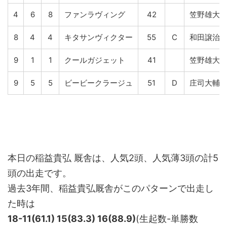
4
6
8
ファンラヴィング
42
笠野雄大
8
4
4
キタサンヴィクター
55
C
和田譲治
9
1
1
クールガジェット
41
笠野雄大
9
5
5
ビービークラージュ
51
D
庄司大輔
本日の稲益貴弘 厩舎は、人気2頭、人気薄3頭の計5
頭の出走です。
過去3年間、稲益貴弘厩舎がこのパターンで出走し
た時は
18-11(61.1) 15(83.3) 16(88.9)
(生起数-単勝数