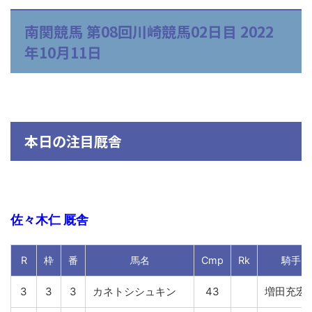
南関競馬 第08回川崎競馬02日目 2022
年10月11日
本日の注目厩舎
佐々木仁 厩舎
R
枠
番
馬名
Cmp
Rk
騎手
3
3
3
カネトシシュキン
43
増田充宏