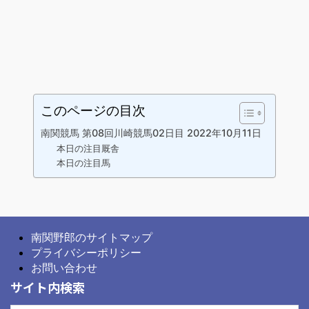
このページの目次
南関競馬 第08回川崎競馬02日目 2022年10月11日
本日の注目厩舎
本日の注目馬
南関野郎のサイトマップ
プライバシーポリシー
お問い合わせ
サイト内検索