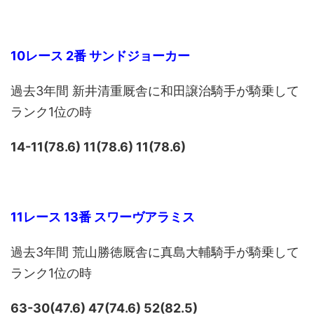
10レース 2番 サンドジョーカー
過去3年間 新井清重厩舎に和田譲治騎手が騎乗して
ランク1位の時
14-11(78.6) 11(78.6) 11(78.6)
11レース 13番 スワーヴアラミス
過去3年間 荒山勝徳厩舎に真島大輔騎手が騎乗して
ランク1位の時
63-30(47.6) 47(74.6) 52(82.5)