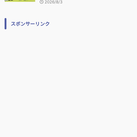
2026/8/3
スポンサーリンク