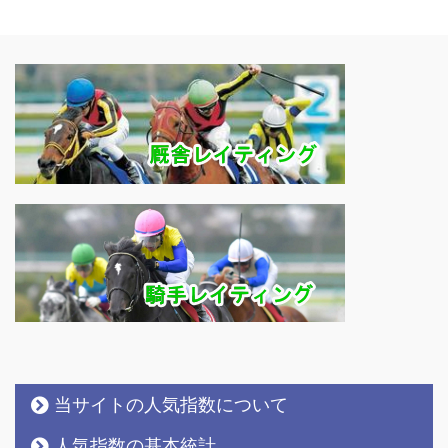
当サイトの人気指数について
人気指数の基本統計