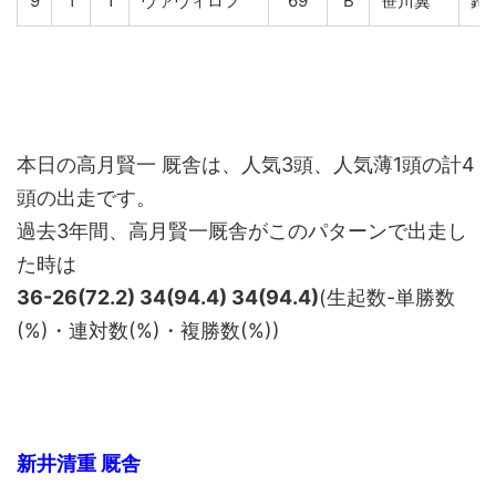
9
1
1
ヴァヴィロフ
69
B
笹川翼
鈴
本日の高月賢一 厩舎は、人気3頭、人気薄1頭の計4
頭の出走です。
過去3年間、高月賢一厩舎がこのパターンで出走し
た時は
36-26(72.2) 34(94.4) 34(94.4)
(生起数-単勝数
(%)・連対数(%)・複勝数(%))
新井清重 厩舎