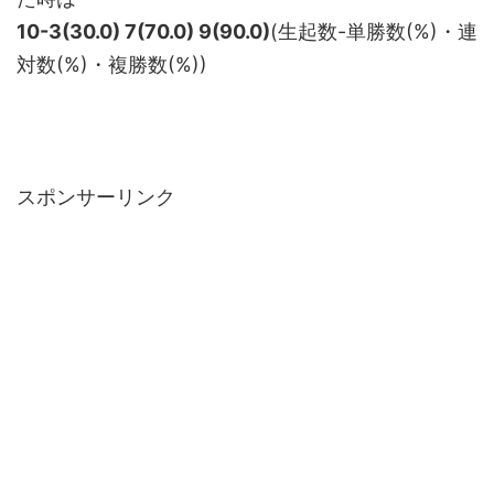
10-3(30.0) 7(70.0) 9(90.0)
(生起数-単勝数(%)・連
対数(%)・複勝数(%))
スポンサーリンク