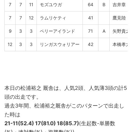
7
7
11
モズユウガ
64
B
吉井章
7
7
12
ラムリケティ
41
鷹見陸
9
3
3
ペリーアイランド
71
A
矢野貴之
12
3
3
リンガスウォリアー
42
本橋孝太
本日の松浦裕之 厩舎は、人気2頭、人気薄3頭の計5
頭の出走です。
過去3年間、松浦裕之厩舎がこのパターンで出走し
た時は
21-11(52.4) 17(81.0) 18(85.7)
(生起数-単勝数