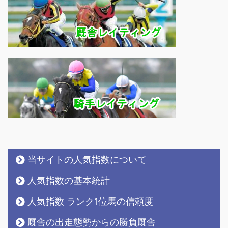
当サイトの人気指数について
人気指数の基本統計
人気指数 ランク1位馬の信頼度
厩舎の出走態勢からの勝負厩舎