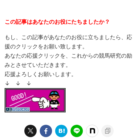
この記事はあなたのお役にたちましたか？
もし、この記事があなたのお役に立ちましたら、応
援のクリックをお願い致します。
あなたの応援クリックを、これからの競馬研究の励
みとさせていただきます。
応援よろしくお願いします。
↓ ↓ ↓