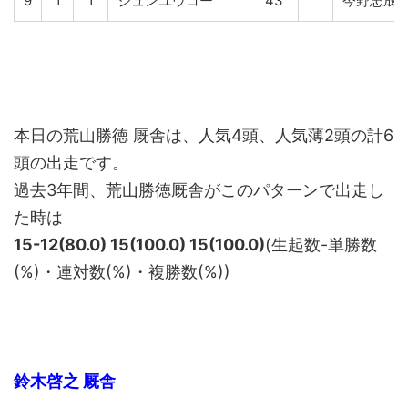
9
1
1
ジュンユウコー
43
今野忠成
本日の荒山勝徳 厩舎は、人気4頭、人気薄2頭の計6
頭の出走です。
過去3年間、荒山勝徳厩舎がこのパターンで出走し
た時は
15-12(80.0) 15(100.0) 15(100.0)
(生起数-単勝数
(%)・連対数(%)・複勝数(%))
鈴木啓之 厩舎