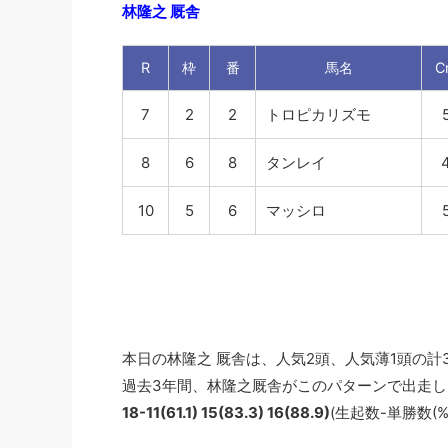
林隆之 厩舎
R
枠
番
馬名
C
7
2
2
トロピカリズモ
8
6
8
タンレイ
10
5
6
マッシロ
本日の林隆之 厩舎は、人気2頭、人気薄1頭の計
過去3年間、林隆之厩舎がこのパターンで出走し
18-11(61.1) 15(83.3) 16(88.9)
(生起数-単勝数(%