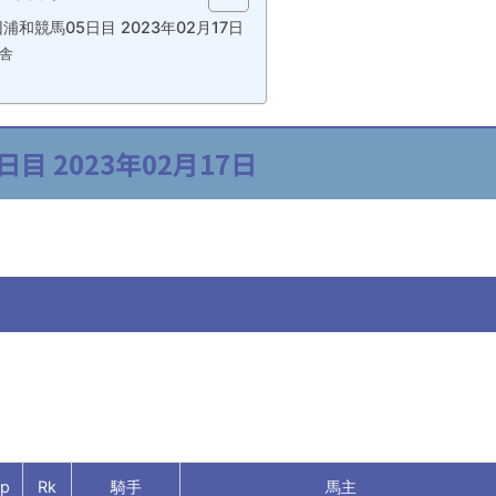
浦和競馬05日目 2023年02月17日
舎
目 2023年02月17日
p
Rk
騎手
馬主