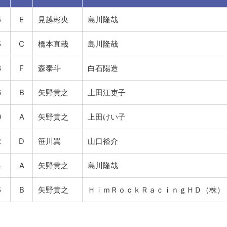
5
E
見越彬央
島川隆哉
5
C
橋本直哉
島川隆哉
8
F
森泰斗
白石陽造
6
B
矢野貴之
上田江吏子
0
A
矢野貴之
上田けい子
2
D
笹川翼
山口裕介
4
A
矢野貴之
島川隆哉
5
B
矢野貴之
ＨｉｍＲｏｃｋＲａｃｉｎｇＨＤ（株）