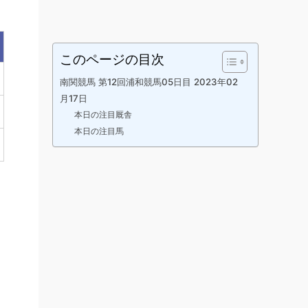
このページの目次
南関競馬 第12回浦和競馬05日目 2023年02
月17日
本日の注目厩舎
本日の注目馬