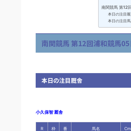
南関競馬 第12回
本日の注目厩
本日の注目馬
南関競馬 第12回浦和競馬05日
本日の注目厩舎
小久保智 厩舎
R
枠
番
馬名
Cm