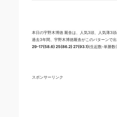
本日の宇野木博徳 厩舎は、人気3頭、人気薄3
過去3年間、宇野木博徳厩舎がこのパターンで出
29-17(58.6) 25(86.2) 27(93.1)
(生起数-単勝数(
スポンサーリンク