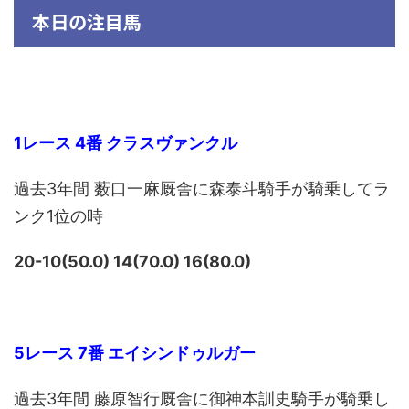
本日の注目馬
1レース 4番 クラスヴァンクル
過去3年間 薮口一麻厩舎に森泰斗騎手が騎乗してラ
ンク1位の時
20-10(50.0) 14(70.0) 16(80.0)
5レース 7番 エイシンドゥルガー
過去3年間 藤原智行厩舎に御神本訓史騎手が騎乗し