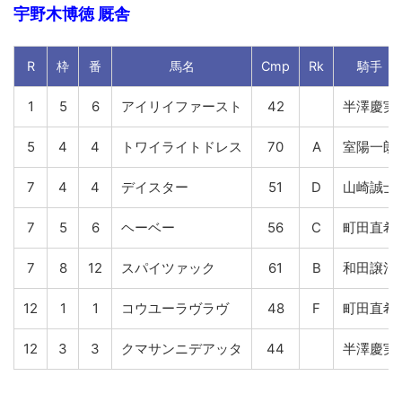
宇野木博徳 厩舎
R
枠
番
馬名
Cmp
Rk
騎手
1
5
6
アイリイファースト
42
半澤慶実
5
4
4
トワイライトドレス
70
A
室陽一朗
7
4
4
デイスター
51
D
山崎誠士
7
5
6
ヘーベー
56
C
町田直希
7
8
12
スパイツァック
61
B
和田譲治
12
1
1
コウユーラヴラヴ
48
F
町田直希
12
3
3
クマサンニデアッタ
44
半澤慶実