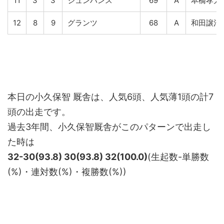
11
3
3
ジュンハンス
69
A
本橋孝太
12
8
9
グランツ
68
A
和田譲治
本日の小久保智 厩舎は、人気6頭、人気薄1頭の計7
頭の出走です。
過去3年間、小久保智厩舎がこのパターンで出走し
た時は
32-30(93.8) 30(93.8) 32(100.0)
(生起数-単勝数
(%)・連対数(%)・複勝数(%))