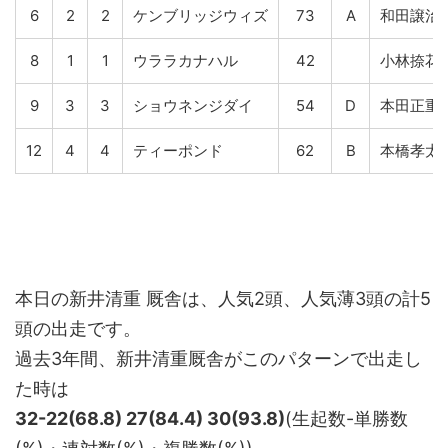
6
2
2
ケンブリッジウィズ
73
A
和田譲治
8
1
1
ウララカナハル
42
小林捺花
9
3
3
ショウネンジダイ
54
D
本田正重
12
4
4
ティーポンド
62
B
本橋孝太
本日の新井清重 厩舎は、人気2頭、人気薄3頭の計5
頭の出走です。
過去3年間、新井清重厩舎がこのパターンで出走し
た時は
32-22(68.8) 27(84.4) 30(93.8)
(生起数-単勝数