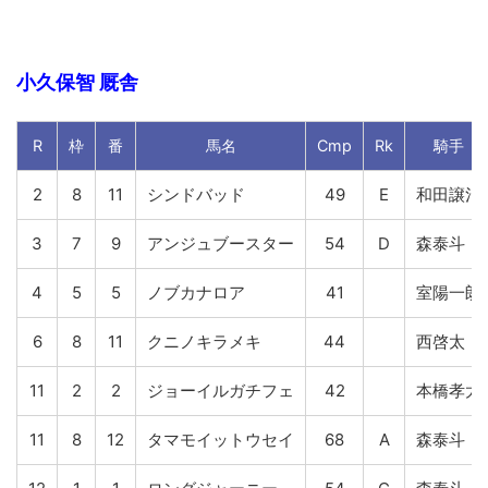
小久保智 厩舎
R
枠
番
馬名
Cmp
Rk
騎手
2
8
11
シンドバッド
49
E
和田譲治
3
7
9
アンジュブースター
54
D
森泰斗
4
5
5
ノブカナロア
41
室陽一朗
6
8
11
クニノキラメキ
44
西啓太
11
2
2
ジョーイルガチフェ
42
本橋孝太
11
8
12
タマモイットウセイ
68
A
森泰斗