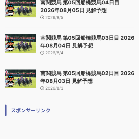
南関競馬 第05回船橋競馬04日目
2026年08月05日 見解予想
2026/8/5
南関競馬 第05回船橋競馬03日目 2026
年08月04日 見解予想
2026/8/4
南関競馬 第05回船橋競馬02日目 2026
年08月03日 見解予想
2026/8/3
スポンサーリンク