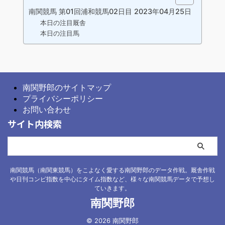
南関競馬 第01回浦和競馬02日目 2023年04月25日
本日の注目厩舎
本日の注目馬
南関野郎のサイトマップ
プライバシーポリシー
お問い合わせ
サイト内検索
南関競馬（南関東競馬）をこよなく愛する南関野郎のデータ作戦。厩舎作戦
や日刊コンピ指数を中心にタイム指数など、様々な南関競馬データで予想し
ていきます。
南関野郎
© 2026 南関野郎