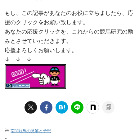
もし、この記事があなたのお役に立ちましたら、応
援のクリックをお願い致します。
あなたの応援クリックを、これからの競馬研究の励
みとさせていただきます。
応援よろしくお願いします。
↓ ↓ ↓
-
南関競馬の見解と予想