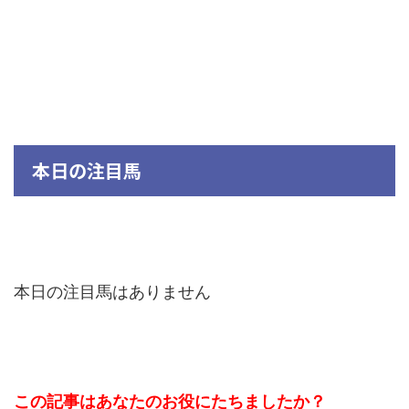
本日の注目馬
本日の注目馬はありません
この記事はあなたのお役にたちましたか？