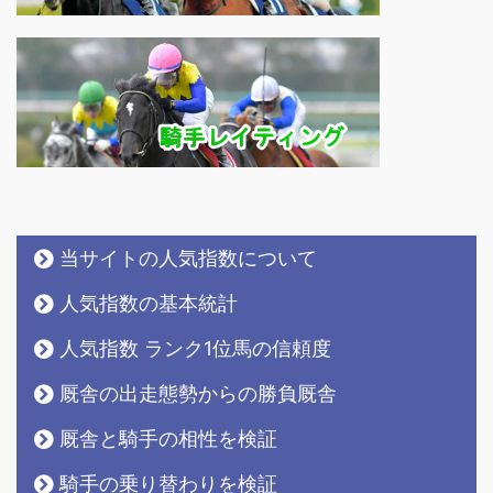
当サイトの人気指数について
人気指数の基本統計
人気指数 ランク1位馬の信頼度
厩舎の出走態勢からの勝負厩舎
厩舎と騎手の相性を検証
騎手の乗り替わりを検証