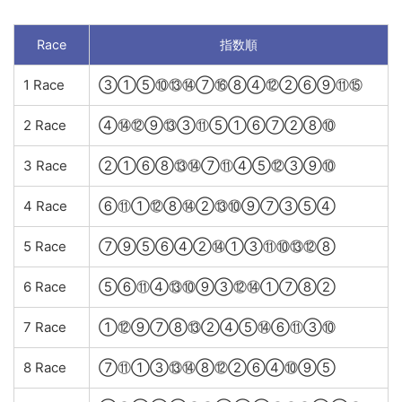
Race
指数順
1 Race
③①⑤⑩⑬⑭⑦⑯⑧④⑫②⑥⑨⑪⑮
2 Race
④⑭⑫⑨⑬③⑪⑤①⑥⑦②⑧⑩
3 Race
②①⑥⑧⑬⑭⑦⑪④⑤⑫③⑨⑩
4 Race
⑥⑪①⑫⑧⑭②⑬⑩⑨⑦③⑤④
5 Race
⑦⑨⑤⑥④②⑭①③⑪⑩⑬⑫⑧
6 Race
⑤⑥⑪④⑬⑩⑨③⑫⑭①⑦⑧②
7 Race
①⑫⑨⑦⑧⑬②④⑤⑭⑥⑪③⑩
8 Race
⑦⑪①③⑬⑭⑧⑫②⑥④⑩⑨⑤