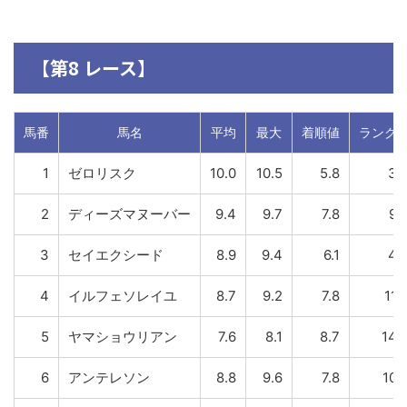
【第8 レース】
馬番
馬名
平均
最大
着順値
ランク
1
ゼロリスク
10.0
10.5
5.8
3
2
ディーズマヌーバー
9.4
9.7
7.8
9
3
セイエクシード
8.9
9.4
6.1
4
4
イルフェソレイユ
8.7
9.2
7.8
11
5
ヤマショウリアン
7.6
8.1
8.7
14
6
アンテレソン
8.8
9.6
7.8
10