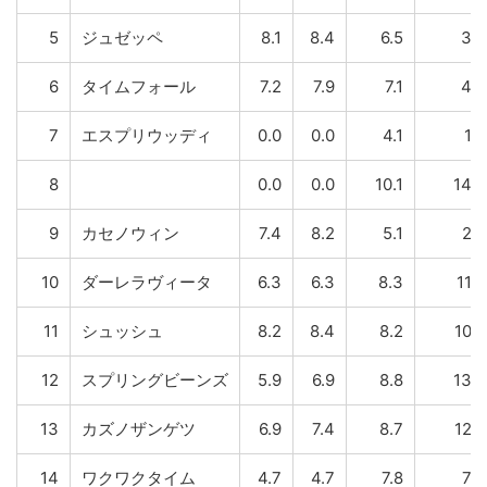
5
ジュゼッペ
8.1
8.4
6.5
3
6
タイムフォール
7.2
7.9
7.1
4
7
エスプリウッディ
0.0
0.0
4.1
1
8
0.0
0.0
10.1
14
9
カセノウィン
7.4
8.2
5.1
2
10
ダーレラヴィータ
6.3
6.3
8.3
11
11
シュッシュ
8.2
8.4
8.2
10
12
スプリングビーンズ
5.9
6.9
8.8
13
13
カズノザンゲツ
6.9
7.4
8.7
12
14
ワクワクタイム
4.7
4.7
7.8
7