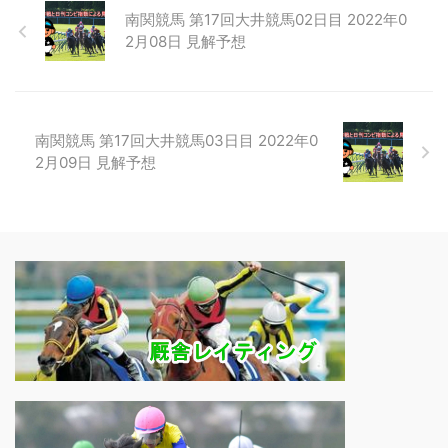
南関競馬 第17回大井競馬02日目 2022年0
2月08日 見解予想
南関競馬 第17回大井競馬03日目 2022年0
2月09日 見解予想