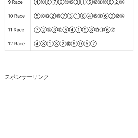
9 Race
④⑩⑥⑦⑨⑬⑮③①⑤⑫⑪⑯⑧②⑭
10 Race
⑤⑩⑬②⑯⑦③①⑧④⑮⑪⑥⑨⑫⑭
11 Race
⑦②⑭③⑫⑤④①⑨⑧⑩⑪⑥⑬
12 Race
④⑧①③②⑩⑥⑨⑤⑦
スポンサーリンク