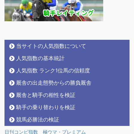
当サイトの人気指数について
人気指数の基本統計
人気指数 ランク1位馬の信頼度
厩舎の出走態勢からの勝負厩舎
厩舎と騎手の相性を検証
騎手の乗り替わりを検証
競馬必勝法の検証
日刊コンピ指数 極ウマ・プレミアム