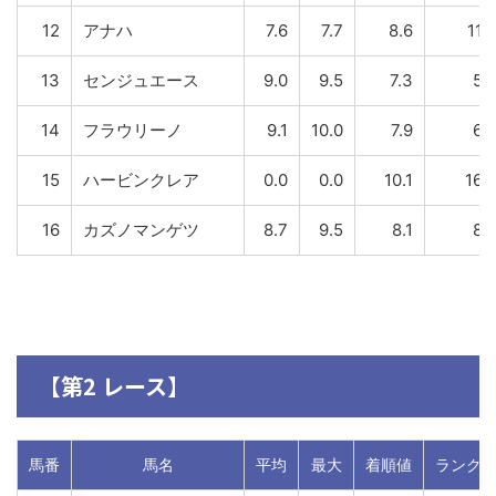
12
アナハ
7.6
7.7
8.6
11
13
センジュエース
9.0
9.5
7.3
5
14
フラウリーノ
9.1
10.0
7.9
6
15
ハービンクレア
0.0
0.0
10.1
16
16
カズノマンゲツ
8.7
9.5
8.1
8
【第2 レース】
馬番
馬名
平均
最大
着順値
ランク