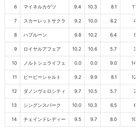
6
マイネルカゲツ
9.4
10.3
8.1
11
7
スカーレットサクラ
9.2
10.0
6.2
4
8
ハプルーン
9.8
10.2
6.4
5
9
ロイヤルアフェア
10.2
10.6
5.7
3
10
ノルトシュライフェ
0.0
0.0
9.0
14
11
ビービーシャルト
9.2
9.9
8.1
12
12
ダノンヴェロシティ
9.7
10.5
5.7
2
13
シングンスパーク
10.0
10.3
6.5
6
14
チェインドレディー
9.5
9.7
8.0
10