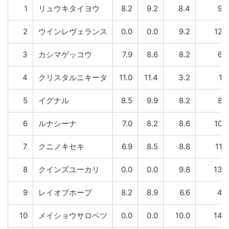
1
リュウキタイヨウ
8.2
9.2
8.4
9
2
ウインレヴェランス
0.0
0.0
9.2
12
3
カシマゲッコウ
7.9
8.6
8.2
6
4
クリスタルニキータ
11.0
11.4
3.2
1
5
イグナル
8.5
9.9
8.2
8
6
ルナシーナ
7.0
8.2
8.6
10
7
クニノキセキ
6.9
8.5
8.8
11
8
クインズユーカリ
0.0
0.0
9.8
13
9
レイオブホープ
8.2
8.9
6.6
4
10
メイショウサロベツ
0.0
0.0
10.0
14