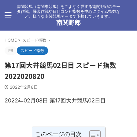
南関競馬（南関東競馬）をこよなく愛する南関野郎のデー
タ作戦。厩舎作戦や日刊コンピ指数を中心にタイム指数な
ど、様々な南関競馬データで予想していきます。
南関野郎
HOME
>
スピード指数
>
PR
スピード指数
第17回大井競馬02日目 スピード指数
2022020820
2022年2月8日
2022年02月08日 第17回大井競馬02日目
このページの目次