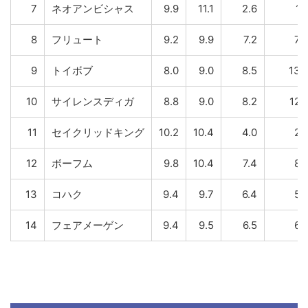
7
ネオアンビシャス
9.9
11.1
2.6
1
8
フリュート
9.2
9.9
7.2
7
9
トイボブ
8.0
9.0
8.5
13
10
サイレンスディガ
8.8
9.0
8.2
12
11
セイクリッドキング
10.2
10.4
4.0
2
12
ボーフム
9.8
10.4
7.4
8
13
コハク
9.4
9.7
6.4
5
14
フェアメーゲン
9.4
9.5
6.5
6