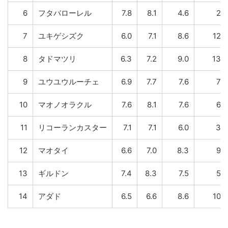
6
フタバローレル
7.8
8.1
4.6
2
7
ユキゲシズク
6.0
7.1
8.6
12
8
タドマツリ
6.3
7.2
9.0
13
9
ユウユウルーチェ
6.9
7.7
7.6
7
10
マオノオラクル
7.6
8.1
7.6
6
11
リコーランカスター
7.1
7.1
6.0
3
12
マオタイ
6.6
7.0
8.3
9
13
ギルドン
7.4
8.3
7.5
5
14
アダド
6.5
6.6
8.6
10