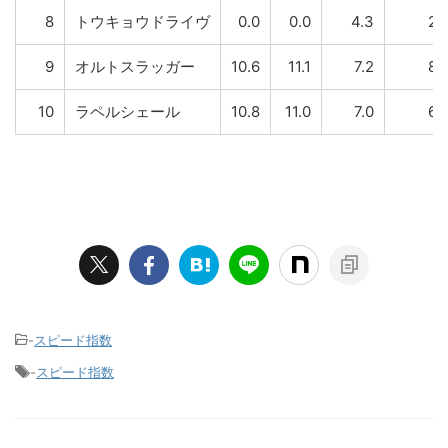
8
トウキョウドライヴ
0.0
0.0
4.3
2
9
オルトスラッガー
10.6
11.1
7.2
8
10
ラペルシェール
10.8
11.0
7.0
6
-
スピード指数
-
スピード指数