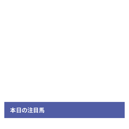
本日の注目馬