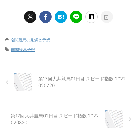
-
南関競馬の見解と予想
-
南関競馬予想
第17回大井競馬01日目 スピード指数 2022
020720
第17回大井競馬02日目 スピード指数 2022
020820