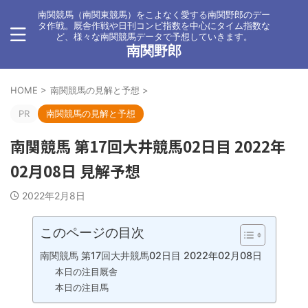
南関競馬（南関東競馬）をこよなく愛する南関野郎のデー
タ作戦。厩舎作戦や日刊コンピ指数を中心にタイム指数な
ど、様々な南関競馬データで予想していきます。
南関野郎
HOME
>
南関競馬の見解と予想
>
PR
南関競馬の見解と予想
南関競馬 第17回大井競馬02日目 2022年
02月08日 見解予想
2022年2月8日
このページの目次
南関競馬 第17回大井競馬02日目 2022年02月08日
本日の注目厩舎
本日の注目馬