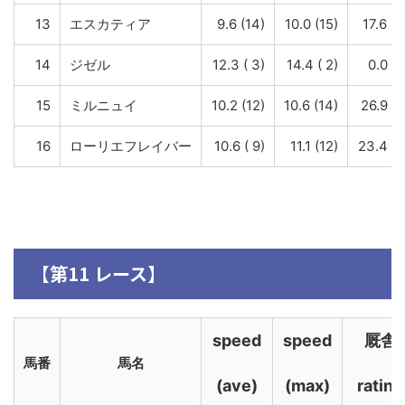
13
エスカティア
9.6 (14)
10.0 (15)
17.6 (1
14
ジゼル
12.3 ( 3)
14.4 ( 2)
0.0 ( 
15
ミルニュイ
10.2 (12)
10.6 (14)
26.9 ( 
16
ローリエフレイバー
10.6 ( 9)
11.1 (12)
23.4 ( 
【第11 レース】
speed
speed
厩舎
馬番
馬名
(ave)
(max)
rating