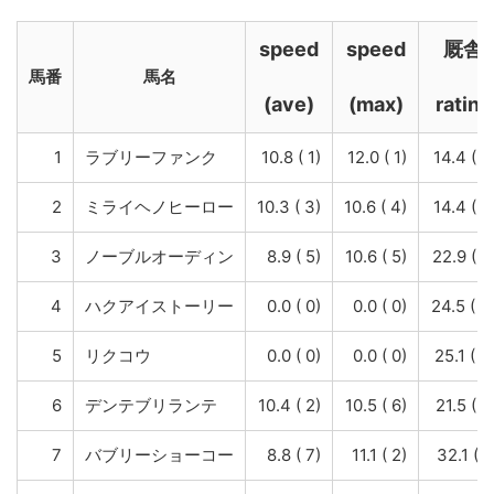
speed
speed
厩舎
馬番
馬名
(ave)
(max)
rating
1
ラブリーファンク
10.8 ( 1)
12.0 ( 1)
14.4 ( 8
2
ミライヘノヒーロー
10.3 ( 3)
10.6 ( 4)
14.4 ( 9
3
ノーブルオーディン
8.9 ( 5)
10.6 ( 5)
22.9 ( 5
4
ハクアイストーリー
0.0 ( 0)
0.0 ( 0)
24.5 ( 4
5
リクコウ
0.0 ( 0)
0.0 ( 0)
25.1 ( 3
6
デンテブリランテ
10.4 ( 2)
10.5 ( 6)
21.5 ( 6
7
バブリーショーコー
8.8 ( 7)
11.1 ( 2)
32.1 ( 1