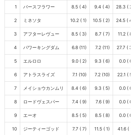
1
バースフラワー
8.5 ( 4)
9.4 ( 4)
28.3 ( 2)
2
ミネソタ
10.2 ( 1)
10.5 ( 2)
24.5 ( 4)
3
アフターレヴュー
8.5 ( 3)
8.7 ( 7)
11.2 ( 8)
4
パワーキングダム
6.8 (11)
7.2 (11)
27.7 ( 3)
5
エルロロ
9.0 ( 2)
9.3 ( 6)
0.0 ( 0)
6
アトラスライズ
7.1 (10)
7.2 (10)
22.1 ( 5)
7
メイショウカンムリ
8.4 ( 6)
9.3 ( 5)
0.0 ( 0)
8
ロードヴェスパー
7.4 ( 9)
7.6 ( 9)
0.0 ( 0)
9
エーオ
8.5 ( 5)
8.5 ( 8)
0.0 ( 0)
10
ジーティーゴッド
7.7 ( 7)
11.5 ( 1)
41.6 ( 1)