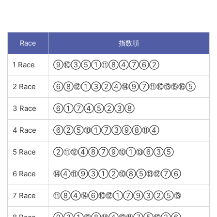
Race
指数順
1 Race
⑨⑩③⑤①⑪⑧④⑦⑥②
2 Race
⑥⑧⑫①③②④⑭⑨⑦⑪⑩⑬⑮⑯⑤
3 Race
⑥①⑦④⑤②③⑧
4 Race
⑥②⑤⑩①⑦③⑨⑧⑪④
5 Race
②⑪⑫④⑧⑦⑨⑩①⑬⑥③⑤
6 Race
⑭④⑪⑨③①②⑩⑧⑤⑬⑫⑦⑥
7 Race
⑪⑧④⑭⑥⑩⑫①⑦⑨③②⑤⑬