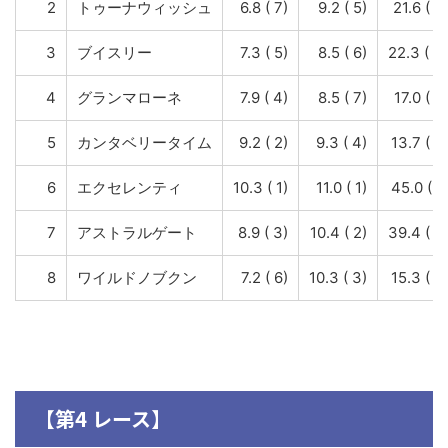
2
トゥーナウィッシュ
6.8 ( 7)
9.2 ( 5)
21.6 ( 5)
3
ブイスリー
7.3 ( 5)
8.5 ( 6)
22.3 ( 4)
4
グランマローネ
7.9 ( 4)
8.5 ( 7)
17.0 ( 6)
5
カンタベリータイム
9.2 ( 2)
9.3 ( 4)
13.7 ( 8)
6
エクセレンティ
10.3 ( 1)
11.0 ( 1)
45.0 ( 1)
7
アストラルゲート
8.9 ( 3)
10.4 ( 2)
39.4 ( 2)
8
ワイルドノブクン
7.2 ( 6)
10.3 ( 3)
15.3 ( 7)
【第4 レース】