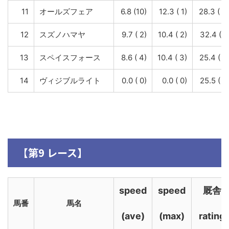
11
オールズフェア
6.8 (10)
12.3 ( 1)
28.3 ( 3
12
スズノハマヤ
9.7 ( 2)
10.4 ( 2)
32.4 ( 1
13
スペイスフォース
8.6 ( 4)
10.4 ( 3)
25.4 ( 6
14
ヴィジブルライト
0.0 ( 0)
0.0 ( 0)
25.5 ( 5
【第9 レース】
speed
speed
厩舎
馬番
馬名
(ave)
(max)
rating