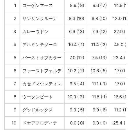
1
コーゲンマース
8.9 ( 8)
9.6 ( 7)
14.9 (11
2
サンサンラルーナ
8.3 (10)
8.8 (10)
13.0 (13
3
カレーウドン
6.9 (13)
7.9 (12)
22.9 ( 6
4
アルミンテソーロ
10.4 ( 1)
11.4 ( 2)
45.0 ( 1
5
バーストオブカラー
7.0 (12)
7.5 (13)
23.4 ( 5
6
ファーストフォルテ
10.2 ( 2)
10.6 ( 5)
17.0 ( 8
7
カセノマウンティン
9.5 ( 4)
11.1 ( 3)
17.0 ( 9
8
ウータンビート
10.0 ( 3)
11.5 ( 1)
16.6 (10
9
グッドルックス
9.3 ( 5)
9.9 ( 6)
11.2 (14
10
ドナアフロディテ
0.0 ( 0)
0.0 ( 0)
25.4 ( 4