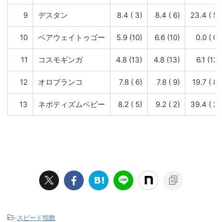
9
デスタン
8.4 ( 3)
8.4 ( 6)
23.4 ( 5)
10
ベアウェイトゥゴー
5.9 (10)
6.6 (10)
0.0 ( 0)
11
コスモギンガ
4.8 (13)
4.8 (13)
6.1 (12)
12
オロブランコ
7.8 ( 6)
7.8 ( 9)
19.7 ( 8)
13
ネポティズムベビー
8.2 ( 5)
9.2 ( 2)
39.4 ( 2)
-
スピード指数