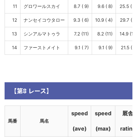
11
グロワールスカイ
8.7 ( 9)
9.6 ( 8)
25.5 ( 3
12
ナンセイコウタロー
9.3 ( 6)
10.9 ( 4)
29.7 ( 2
13
シンアルマトゥラ
7.2 (11)
8.2 (11)
14.9 (12
14
ファーストメイト
9.1 ( 7)
9.1 ( 9)
21.5 ( 7
【第8 レース】
speed
speed
厩舎
馬番
馬名
(ave)
(max)
rating