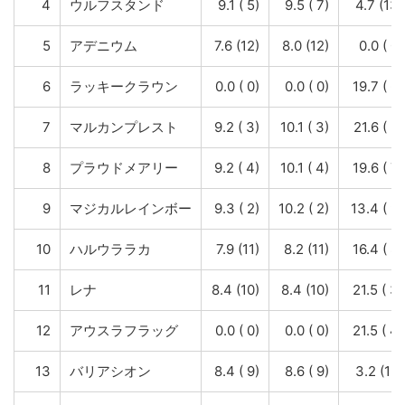
4
ウルフスタンド
9.1 ( 5)
9.5 ( 7)
4.7 (13)
5
アデニウム
7.6 (12)
8.0 (12)
0.0 ( 0)
6
ラッキークラウン
0.0 ( 0)
0.0 ( 0)
19.7 ( 6)
7
マルカンプレスト
9.2 ( 3)
10.1 ( 3)
21.6 ( 2)
8
プラウドメアリー
9.2 ( 4)
10.1 ( 4)
19.6 ( 7)
9
マジカルレインボー
9.3 ( 2)
10.2 ( 2)
13.4 ( 9)
10
ハルウララカ
7.9 (11)
8.2 (11)
16.4 ( 8)
11
レナ
8.4 (10)
8.4 (10)
21.5 ( 3)
12
アウスラフラッグ
0.0 ( 0)
0.0 ( 0)
21.5 ( 4)
13
バリアシオン
8.4 ( 9)
8.6 ( 9)
3.2 (15)