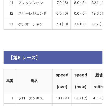
11
アンタンシオン
7.9 ( 6)
8.0 ( 8)
32.1 ( 3)
12
スリーレジェンド
0.0 ( 0)
0.0 ( 0)
19.6 ( 8)
13
ケンオーシャン
7.0 (10)
7.6 (11)
19.7 ( 7)
【第6 レース】
speed
speed
厩舎
馬番
馬名
(ave)
(max)
rating
1
フローズンキス
10.1 ( 4)
10.3 ( 7)
45.0 ( 1