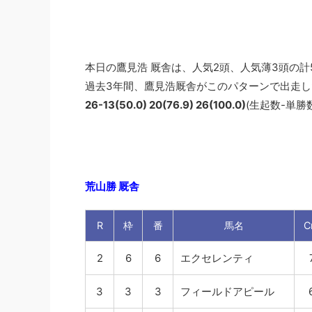
本日の鷹見浩 厩舎は、人気2頭、人気薄3頭の計
過去3年間、鷹見浩厩舎がこのパターンで出走し
26-13(50.0) 20(76.9) 26(100.0)
(生起数-単勝数
荒山勝 厩舎
R
枠
番
馬名
C
2
6
6
エクセレンティ
3
3
3
フィールドアピール