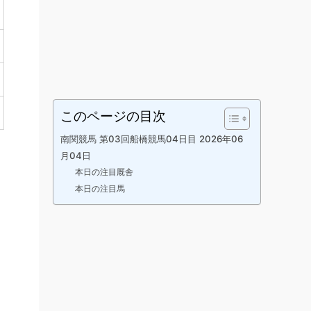
このページの目次
南関競馬 第03回船橋競馬04日目 2026年06
月04日
本日の注目厩舎
本日の注目馬