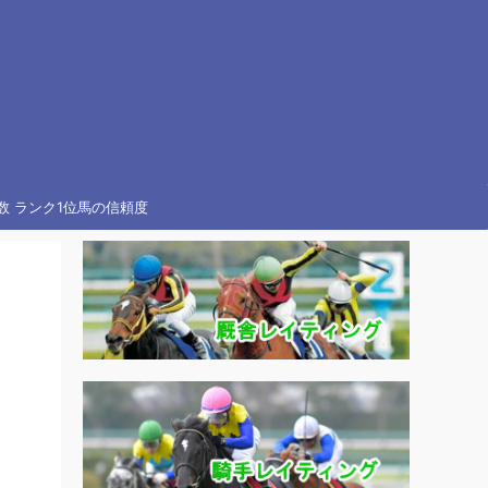
数 ランク1位馬の信頼度