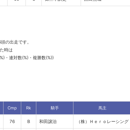
6頭の出走です。
た時は
%)・連対数(%)・複勝数(%))
Cmp
Rk
騎手
馬主
76
B
和田譲治
（株）Ｈｅｒｏレーシング