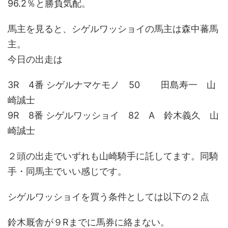
96.2％と勝負気配。
馬主を見ると、シゲルワッショイの馬主は森中蕃馬
主。
今日の出走は
3R 4番 シゲルナマケモノ 50 田島寿一 山
崎誠士
9R 8番 シゲルワッショイ 82 A 鈴木義久 山
崎誠士
２頭の出走でいずれも山崎騎手に託してます。同騎
手・同馬主でいい感じです。
シゲルワッショイを買う条件としては以下の２点
鈴木厩舎が９Rまでに馬券に絡まない。