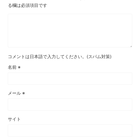
る欄は必須項目です
コメントは日本語で入力してください。(スパム対策)
名前
※
メール
※
サイト