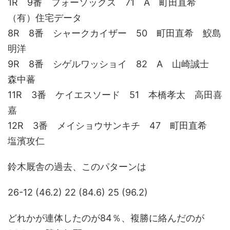
1R 9番 フォーソックス 71 A 町田直希
（有）住宅データ
8R 8番 シャークカイザー 50 町田直希 鮫島
明洋
9R 8番 シゲルワッショイ 82 A 山崎誠士
森中蕃
11R 3番 ケイエスソード 51 本橋孝太 高田喜
嘉
12R 3番 メイショウサンキチ 47 町田直希
塩濱攻仁
鈴木厩舎の過去、このパターンは
26-12 (46.2) 22 (84.6) 25 (96.2)
どれかが連体したのが84％、複勝に絡んだのが