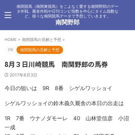
南関競馬（南関東競馬）をこよなく愛する南関野郎のデー
タ作戦。厩舎作戦や日刊コンピ指数を中心にタイム指数な
ど、様々な南関競馬データで予想していきます。
南関野郎
HOME
>
南関競馬の見解と予想
>
PR
南関競馬の見解と予想
8月３日川崎競馬 南関野郎の馬券
2017年8月3日
今日の狙いは 9R 8番 シゲルワッショイ
シゲルワッショイの鈴木義久厩舎の本日の出走は
1R 7番 ウナノダモーレ 40 山林堂信彦 小沼
一成