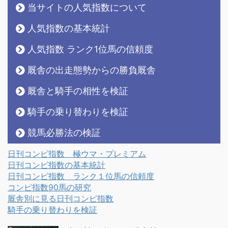
当サイトの人気指数について
人気指数の基本統計
人気指数 ランク1位馬の信頼度
厩舎の出走態勢からの勝負厩舎
厩舎と騎手の相性を検証
騎手の乗り替わりを検証
競馬必勝法の検証
日刊コンピ指数 極ウマ・プレミアム
日刊コンピ指数の基本統計
日刊コンピ指数 ランク１位馬の信頼度
コンピ指数90馬の研究
厩舎別に見る日刊コンピ指数
騎手の乗り替わりを検証