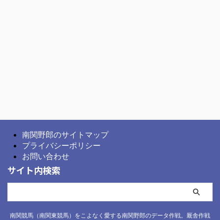
南関野郎のサイトマップ
プライバシーポリシー
お問い合わせ
サイト内検索
南関競馬（南関東競馬）をこよなく愛する南関野郎のデータ作戦。厩舎作戦