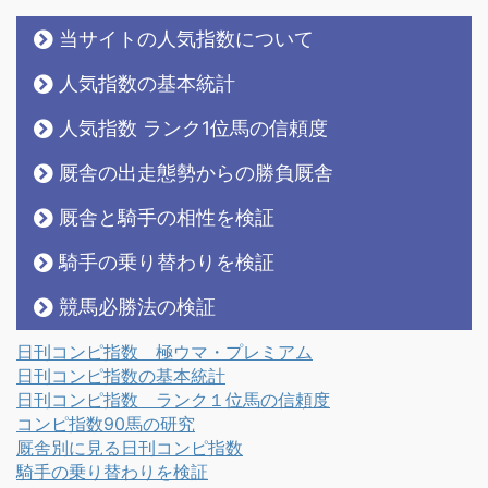
当サイトの人気指数について
人気指数の基本統計
人気指数 ランク1位馬の信頼度
厩舎の出走態勢からの勝負厩舎
厩舎と騎手の相性を検証
騎手の乗り替わりを検証
競馬必勝法の検証
日刊コンピ指数 極ウマ・プレミアム
日刊コンピ指数の基本統計
日刊コンピ指数 ランク１位馬の信頼度
コンピ指数90馬の研究
厩舎別に見る日刊コンピ指数
騎手の乗り替わりを検証