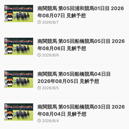
南関競馬 第05回浦和競馬01日目 2026
年08月07日 見解予想
2026/8/7
南関競馬 第05回船橋競馬05日目 2026
年08月06日 見解予想
2026/8/6
南関競馬 第05回船橋競馬04日目
2026年08月05日 見解予想
2026/8/5
南関競馬 第05回船橋競馬03日目 2026
年08月04日 見解予想
2026/8/4