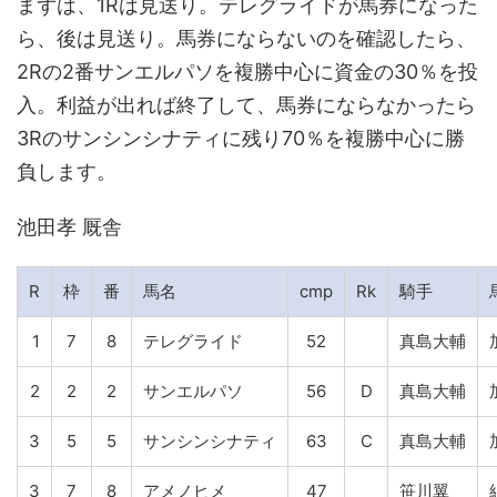
まずは、1Rは見送り。テレグライドが馬券になった
ら、後は見送り。馬券にならないのを確認したら、
2Rの2番サンエルパソを複勝中心に資金の30％を投
入。利益が出れば終了して、馬券にならなかったら
3Rのサンシンシナティに残り70％を複勝中心に勝
負します。
池田孝 厩舎
R
枠
番
馬名
cmp
Rk
騎手
1
7
8
テレグライド
52
真島大輔
2
2
2
サンエルパソ
56
D
真島大輔
3
5
5
サンシンシナティ
63
C
真島大輔
3
7
8
アメノヒメ
47
笹川翼