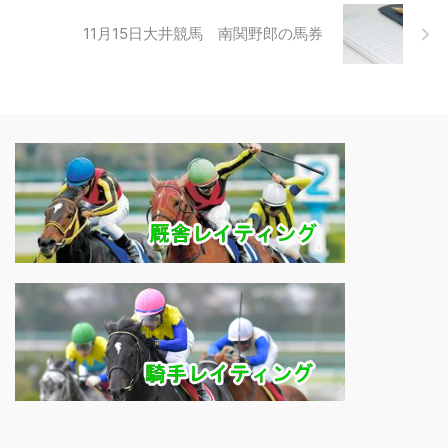
11月15日大井競馬 南関野郎の馬券